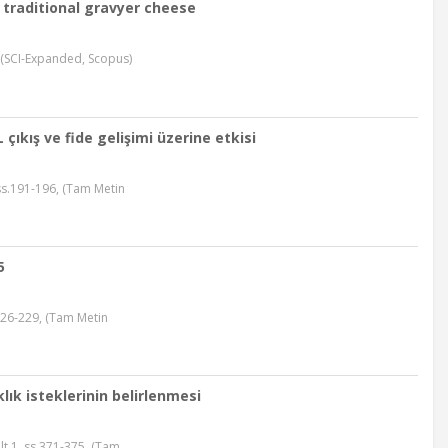
f traditional gravyer cheese
6 (SCI-Expanded, Scopus)
 çıkış ve fide gelişimi üzerine etkisi
, ss.191-196, (Tam Metin
5
226-229, (Tam Metin
lık isteklerinin belirlenmesi
ilt.1, ss.371-375, (Tam