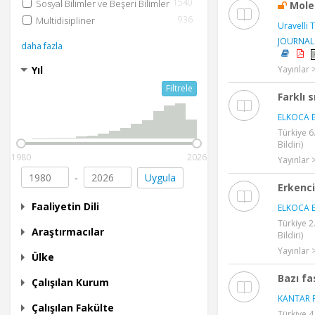
1540
Sosyal Bilimler ve Beşeri Bilimler
Mole
936
Multidisipliner
Uravelli T
JOURNAL
daha fazla
Yayınlar
Yıl
Filtrele
Farklı 
ELKOCA E
Türkiye 6.
Bildiri)
1980
2026
Yayınlar >
-
Uygula
Erkenci
Faaliyetin Dili
ELKOCA E
Türkiye 2
Araştırmacılar
Bildiri)
Yayınlar >
Ülke
Bazı fa
Çalışılan Kurum
KANTAR F
Çalışılan Fakülte
Türkiye 4.