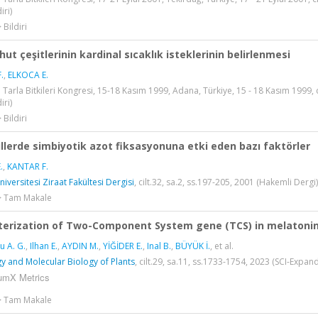
iri)
 Bildiri
hut çeşitlerinin kardinal sıcaklık isteklerinin belirlenmesi
.
,
ELKOCA E.
. Tarla Bitkileri Kongresi, 15-18 Kasım 1999, Adana, Türkiye, 15 - 18 Kasım 1999, c
iri)
 Bildiri
llerde simbiyotik azot fiksasyonuna etki eden bazı faktörler
.
,
KANTAR F.
niversitesi Ziraat Fakültesi Dergisi
, cilt.32, sa.2, ss.197-205, 2001 (Hakemli Dergi)
 > Tam Makale
terization of Two-Component System gene (TCS) in melatoni
u A. G.
,
Ilhan E.
,
AYDIN M.
,
YİĞİDER E.
,
Inal B.
,
BÜYÜK İ.
, et al.
y and Molecular Biology of Plants
, cilt.29, sa.11, ss.1733-1754, 2023 (SCI-Expa
umX Metrics
 > Tam Makale