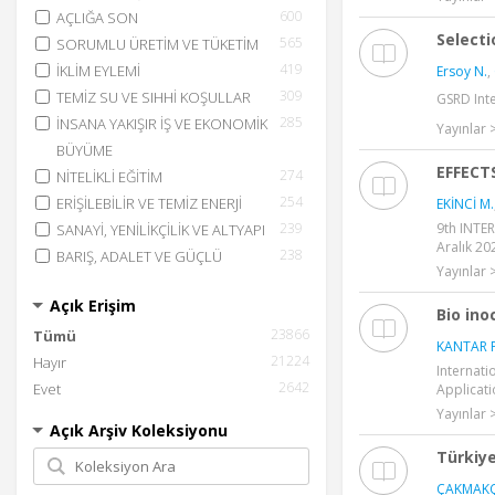
600
AÇLIĞA SON
Select
565
SORUMLU ÜRETİM VE TÜKETİM
419
İKLİM EYLEMİ
Ersoy N.
,
309
TEMİZ SU VE SIHHİ KOŞULLAR
GSRD Inte
285
İNSANA YAKIŞIR İŞ VE EKONOMİK
Yayınlar >
BÜYÜME
EFFECT
274
NİTELİKLİ EĞİTİM
254
ERİŞİLEBİLİR VE TEMİZ ENERJİ
EKİNCİ M.
239
9th INTE
SANAYİ, YENİLİKÇİLİK VE ALTYAPI
Aralık 20
238
BARIŞ, ADALET VE GÜÇLÜ
Yayınlar >
KURUMLAR
Açık Erişim
229
SÜRDÜRÜLEBİLİR ŞEHİR VE YAŞAM
Bio ino
23866
Tümü
ALANLARI
KANTAR F
21224
153
Hayır
AMAÇLAR İÇİN ORTAKLIKLAR
Internat
2642
140
Evet
YOKSULLUĞA SON
Applicatio
109
Yayınlar >
SUDAKİ YAŞAM
Açık Arşiv Koleksiyonu
67
EŞİTSİZLİKLERİN AZALTILMASI
Türkiye
41
CİNSİYET EŞİTLİĞİ
ÇAKMAKÇI