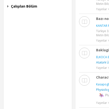
Metin Bild
Çalışılan Bölüm
Yayınlar >
Bazı no
KANTAR F
Türkiye 3
Metin Bild
Yayınlar >
Baklagi
ELKOCA E
Atatürk Ü
Yayınlar
Charac
Kasapogl
Physiolog
Pl
Yayınlar