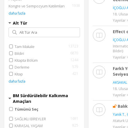
1938
Kongre ve Sempozyum Katılımları
İÇOĞLU A
daha fazla
18. Ulusa
Yayınlar >
Alt Tür
Effect 
İÇOĞLU A
13723
Internati
Tam Makale
Bildiri)
6870
Bildiri
Yayınlar >
1244
Kitapta Bölüm
579
Derleme
Farklı 
421
Kitap
Seviyes
daha fazla
AKSAKAL 
18. Ulusa
Yayınlar >
BM Sürdürülebilir Kalkınma
Amaçları
Balık
Tümünü Seç
Yanik T.
,
1691
SAĞLIKLI BİREYLER
Ataturk U
825
KARASAL YAŞAM
Yayınlar 