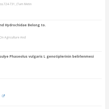
 ss.724-731, (Tam Metin
and Hydrochidae Belong to.
 On Agriculture And
sulye Phaseolus vulgaris L genotiplerinin belirlenmesi