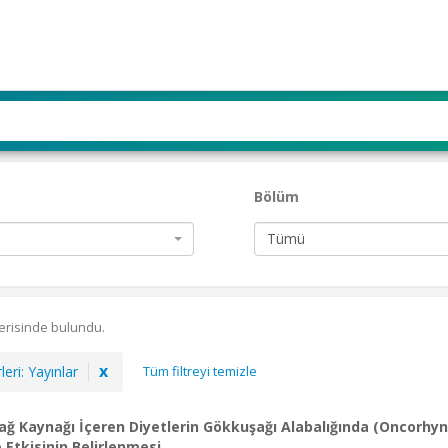
Bölüm
Tümü
çerisinde bulundu.
x
leri
:
Yayınlar
Tüm filtreyi temizle
Yağ Kaynağı İçeren Diyetlerin Gökkuşağı Alabalığında (Oncor
 Etkisinin Belirlenmesi