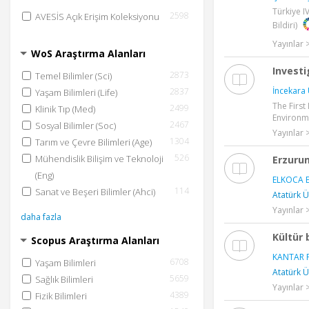
daha fazla
Türkiye 
2598
AVESİS Açık Erişim Koleksiyonu
Bildiri)
Yayınlar >
WoS Araştırma Alanları
Investi
2873
Temel Bilimler (Sci)
İncekara 
2837
Yaşam Bilimleri (Life)
The First
2499
Klinik Tıp (Med)
Environme
2467
Sosyal Bilimler (Soc)
Yayınlar >
1304
Tarım ve Çevre Bilimleri (Age)
526
Mühendislik Bilişim ve Teknoloji
Erzurum
(Eng)
ELKOCA E
114
Sanat ve Beşeri Bilimler (Ahci)
Atatürk Ü
Yayınlar
daha fazla
Kültür 
Scopus Araştırma Alanları
KANTAR F
6708
Yaşam Bilimleri
Atatürk Ü
5659
Sağlık Bilimleri
Yayınlar
4389
Fizik Bilimleri