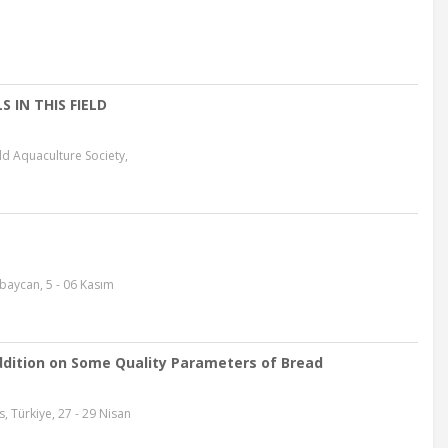
 IN THIS FIELD
ld Aquaculture Society,
baycan, 5 - 06 Kasım
Addition on Some Quality Parameters of Bread
ürkiye, 27 - 29 Nisan