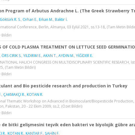
ion Program of Arbutus Andrachne L. (The Greek Strawberry Tr
Göktürk R. S.
,
Orhan E.
,
Erkan M.
,
Baktır İ.
rnational Conference, Berlin, Almanya, 03 Eylül 2021, ss.13-18, (Tam Metin Bildir
 Bildiri
S OF COLD PLASMA TREATMENT ON LETTUCE SEED GERMINATIO
,
ÖRS CIRIK S.
,
YILDIRIM E.
,
AKAN T.
,
AYDIN M.
,
YİĞİDER E.
RNATIONAL HALICH CONGRESS ON MULTIDISCIPLINARY SCIENTIFIC RESEARCH, İstanb
25, (Tam Metin Bildiri)
 Bildiri
culant and Bio pesticide research and production in Turkey
.
,
ÇAKMAKÇI R.
,
KOTAN R.
ional Thematic Workshop on Advanced in Bioinoculant/Biopesticide Production,
n, Pakistan, 20 - 22 Ekim 2009, ss.2, (Özet Bildiri)
 Bildiri
 de bitki gelişmesini teşvik eden bakteri ve biyolojik gübre ar
 R.
,
KOTAN R.
,
KANTAR F.
,
ŞAHİN F.