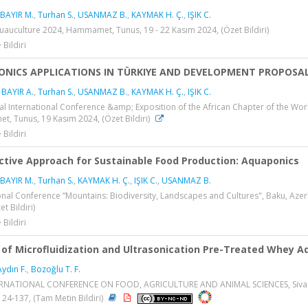
BAYIR M.
,
Turhan S.
,
USANMAZ B.
,
KAYMAK H. Ç.
,
IŞIK C.
uauculture 2024, Hammamet, Tunus, 19 - 22 Kasım 2024, (Özet Bildiri)
 Bildiri
NICS APPLICATIONS IN TÜRKIYE AND DEVELOPMENT PROPOSALS
,
BAYIR A.
,
Turhan S.
,
USANMAZ B.
,
KAYMAK H. Ç.
,
IŞIK C.
l International Conference &amp; Exposition of the African Chapter of the Wor
, Tunus, 19 Kasım 2024, (Özet Bildiri)
 Bildiri
ctive Approach for Sustainable Food Production: Aquaponics
BAYIR M.
,
Turhan S.
,
KAYMAK H. Ç.
,
IŞIK C.
,
USANMAZ B.
onal Conference ”Mountains: Biodiversity, Landscapes and Cultures", Baku, Azer
t Bildiri)
 Bildiri
 of Microfluidization and Ultrasonication Pre-Treated Whey 
Aydın F.
,
Bozoğlu T. F.
RNATIONAL CONFERENCE ON FOOD, AGRICULTURE AND ANIMAL SCIENCES, Sivas, T
124-137, (Tam Metin Bildiri)