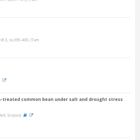
ilt.3, ss.395-400, (Tam
n-treated common bean under salt and drought stress
nded, Scopus)