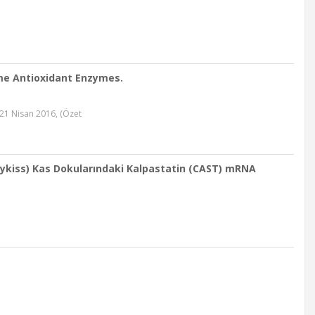
ome Antioxidant Enzymes.
 21 Nisan 2016, (Özet
s mykiss) Kas Dokularındaki Kalpastatin (CAST) mRNA