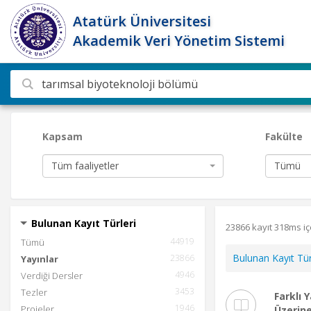
Atatürk Üniversitesi
Akademik Veri Yönetim Sistemi
Ara
Kapsam
Fakülte
Tüm faaliyetler
Tümü
Bulunan Kayıt Türleri
23866 kayıt 318ms i
44919
Tümü
Bulunan Kayıt Tür
23866
Yayınlar
4946
Verdiği Dersler
3453
Tezler
Farklı 
1946
Projeler
Üzerine