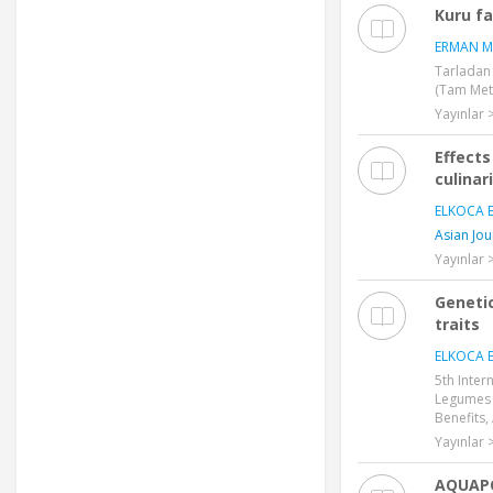
Kuru fa
ERMAN M
Tarladan 
(Tam Meti
Yayınlar >
Effects
culinar
ELKOCA E
Asian Jou
Yayınlar
Geneti
traits
ELKOCA E
5th Inte
Legumes 
Benefits, 
Yayınlar >
AQUAPO