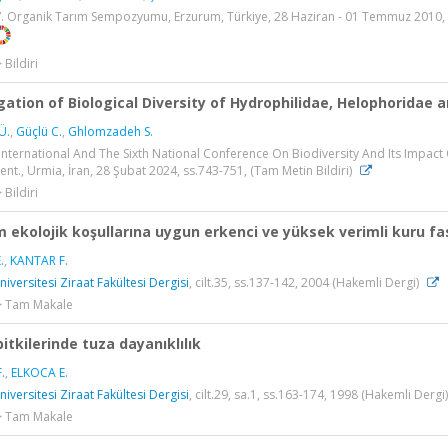
IV. Organik Tarım Sempozyumu, Erzurum, Türkiye, 28 Haziran - 01 Temmuz 2010,
 Bildiri
gation of Biological Diversity of Hydrophilidae, Helophoridae 
Ü.
,
Güçlü C.
,
Ghlomzadeh S.
 International And The Sixth National Conference On Biodiversity And Its Impact
nt., Urmia, İran, 28 Şubat 2024, ss.743-751, (Tam Metin Bildiri)
 Bildiri
 ekolojik koşullarına uygun erkenci ve yüksek verimli kuru fa
.
,
KANTAR F.
niversitesi Ziraat Fakültesi Dergisi
, cilt.35, ss.137-142, 2004 (Hakemli Dergi)
 > Tam Makale
bitkilerinde tuza dayanıklılık
.
,
ELKOCA E.
niversitesi Ziraat Fakültesi Dergisi
, cilt.29, sa.1, ss.163-174, 1998 (Hakemli Dergi)
 > Tam Makale