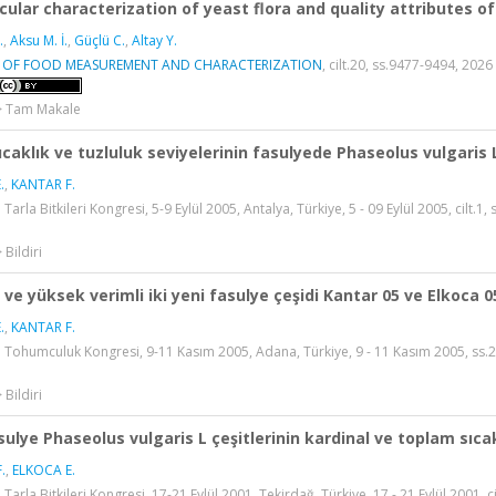
cular characterization of yeast flora and quality attributes o
.
,
Aksu M. İ.
,
Güçlü C.
,
Altay Y.
 OF FOOD MEASUREMENT AND CHARACTERIZATION
, cilt.20, ss.9477-9494, 202
 > Tam Makale
sıcaklık ve tuzluluk seviyelerinin fasulyede Phaseolus vulgaris L
.
,
KANTAR F.
 Tarla Bitkileri Kongresi, 5-9 Eylül 2005, Antalya, Türkiye, 5 - 09 Eylül 2005, cilt.1
 Bildiri
 ve yüksek verimli iki yeni fasulye çeşidi Kantar 05 ve Elkoca 0
.
,
KANTAR F.
. Tohumculuk Kongresi, 9-11 Kasım 2005, Adana, Türkiye, 9 - 11 Kasım 2005, ss.
 Bildiri
sulye Phaseolus vulgaris L çeşitlerinin kardinal ve toplam sıcak
.
,
ELKOCA E.
 Tarla Bitkileri Kongresi, 17-21 Eylül 2001, Tekirdağ, Türkiye, 17 - 21 Eylül 2001, c