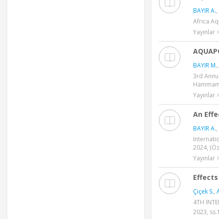
BAYIR A.
,
Africa Aq
Yayınlar >
AQUAPO
BAYIR M.
3rd Annua
Hammamet
Yayınlar >
An Effe
BAYIR A.
,
Internati
2024, (Öze
Yayınlar >
Effects
Çiçek S.
,
4TH INTE
2023, ss.