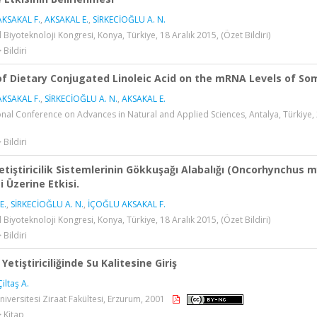
KSAKAL F.
,
AKSAKAL E.
,
SİRKECİOĞLU A. N.
l Biyoteknoloji Kongresi, Konya, Türkiye, 18 Aralık 2015, (Özet Bildiri)
 Bildiri
of Dietary Conjugated Linoleic Acid on the mRNA Levels of S
KSAKAL F.
,
SİRKECİOĞLU A. N.
,
AKSAKAL E.
onal Conference on Advances in Natural and Applied Sciences, Antalya, Türkiye,
 Bildiri
Yetiştiricilik Sistemlerinin Gökkuşağı Alabalığı (Oncorhynchu
i Üzerine Etkisi.
E.
,
SİRKECİOĞLU A. N.
,
İÇOĞLU AKSAKAL F.
l Biyoteknoloji Kongresi, Konya, Türkiye, 18 Aralık 2015, (Özet Bildiri)
 Bildiri
 Yetiştiriciliğinde Su Kalitesine Giriş
Çiltaş A.
niversitesi Ziraat Fakültesi, Erzurum, 2001
> Kitap