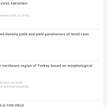
 stres faktörleri
Temmuz 2009, ss.30-40,
 density yield and yield parameters of lentil Lens
e northeast region of Turkey based on morphological
ference on Grain
ed and Environmental
in THIS FIELD