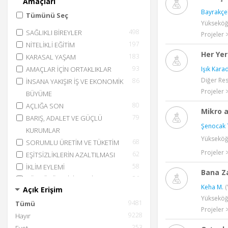
Amaçları
Bayrakçek
Tümünü Seç
Yükseköğr
498
SAĞLIKLI BİREYLER
Projeler 
197
NİTELİKLİ EĞİTİM
Her Ye
183
KARASAL YAŞAM
93
AMAÇLAR İÇİN ORTAKLIKLAR
Işık Kara
Diğer Re
86
İNSANA YAKIŞIR İŞ VE EKONOMİK
Projeler 
BÜYÜME
80
AÇLIĞA SON
Mikro a
79
BARIŞ, ADALET VE GÜÇLÜ
Şenocak T
KURUMLAR
Yükseköğr
68
SORUMLU ÜRETİM VE TÜKETİM
Projeler 
62
EŞİTSİZLİKLERİN AZALTILMASI
58
İKLİM EYLEMİ
Bana Z
56
SÜRDÜRÜLEBİLİR ŞEHİR VE YAŞAM
Keha M.
(
Açık Erişim
ALANLARI
Yükseköğr
9481
55
Tümü
SANAYİ, YENİLİKÇİLİK VE ALTYAPI
Projeler 
9228
54
Hayır
YOKSULLUĞA SON
253
40