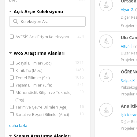
Evet
ERİŞİLEBİLİR VE TEMİZ ENERJİ
Ortaoku
40
TEMİZ SU VE SIHHİ KOŞULLAR
Alyar G.
(
Açık Arşiv Koleksiyonu
26
CİNSİYET EŞİTLİĞİ
Diğer Re
14
SUDAKİ YAŞAM
Projeler 
daha fazla
254
AVESİS Açık Erişim Koleksiyonu
Ulu Cam
Altun İ.
(Y
WoS Araştırma Alanları
Diğer Re
Projeler 
1871
Sosyal Bilimler (Soc)
1450
Klinik Tıp (Med)
ÖĞRENC
1016
Temel Bilimler (Sci)
Selçuk K.
541
Yaşam Bilimleri (Life)
Yükseköğr
39
Mühendislik Bilişim ve Teknoloji
Projeler 
(Eng)
Analit
16
Tarım ve Çevre Bilimleri (Age)
13
Sanat ve Beşeri Bilimler (Ahci)
Işık Kara
Diğer Re
daha fazla
Projeler 
Scopus Araştırma Alanları