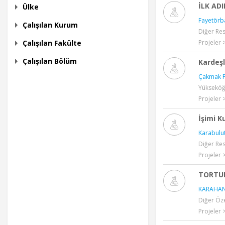
İLK AD
Ülke
Fayetörb
Çalışılan Kurum
Diğer Re
Çalışılan Fakülte
Projeler 
Çalışılan Bölüm
Kardeşl
Çakmak F
Yükseköğr
Projeler 
İşimi 
Karabulut
Diğer Re
Projeler 
TORTU
KARAHAN
Diğer Öze
Projeler 