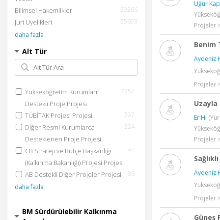
Uğur Kapl
30266
Bilimsel Hakemlikler
Yükseköğr
25693
Juri Üyelikleri
Projeler 
daha fazla
Benim T
Alt Tür
Aydeniz 
Yükseköğr
Projeler 
7752
Yükseköğretim Kurumları
Uzayla 
Destekli Proje Projesi
797
TÜBİTAK Projesi Projesi
Er H.
(Yür
324
Diğer Resmi Kurumlarca
Yükseköğr
Desteklenen Proje Projesi
Projeler 
92
CB Strateji ve Bütçe Başkanlığı
Sağlıkl
(Kalkınma Bakanlığı) Projesi Projesi
Aydeniz 
86
AB Destekli Diğer Projeler Projesi
Yükseköğr
daha fazla
Projeler 
BM Sürdürülebilir Kalkınma
Güneş P