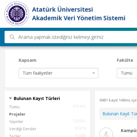
Atatürk Üniversitesi
Akademik Veri Yönetim Sistemi
Ara
Kapsam
Fakülte
Tüm faaliyetler
Tümü
Bulunan Kayıt Türleri
9481 kayıt 146ms içe
377419
Tümü
Bulunan Kayıt Tür
Projeler
125531
Yayınlar
61214
Verdiği Dersler
Kampüs
31638
Tezler