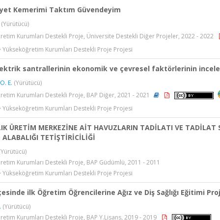
yet Kemerimi Taktım Güvendeyim
(Yürütücü)
etim Kurumları Destekli Proje, Üniversite Destekli Diğer Projeler, 2022 - 2022
> Yükseköğretim Kurumları Destekli Proje Projesi
ektrik santrallerinin ekonomik ve çevresel faktörlerinin ince
O. E.
(Yürütücü)
etim Kurumları Destekli Proje, BAP Diğer, 2021 - 2021
> Yükseköğretim Kurumları Destekli Proje Projesi
IK ÜRETİM MERKEZİNE AİT HAVUZLARIN TADİLATI VE TADİLAT
 ALABALIĞI TETİŞTİRİCİLİĞİ
Yürütücü)
retim Kurumları Destekli Proje, BAP Güdümlü, 2011 - 2011
> Yükseköğretim Kurumları Destekli Proje Projesi
lçesinde ilk Öğretim Öğrencilerine Ağız ve Diş Sağlığı Eğitimi Pro
.
(Yürütücü)
etim Kurumları Destekli Proje, BAP Y.Lisans, 2019 - 2019