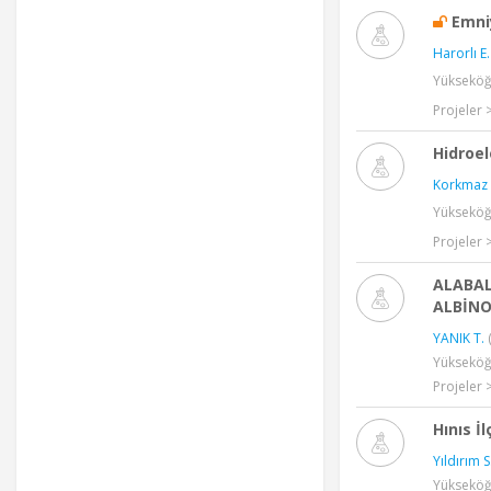
Emni
Harorlı E.
Yükseköğr
Projeler 
Hidroel
Korkmaz 
Yükseköğr
Projeler 
ALABAL
ALBİNO
YANIK T.
(
Yükseköğ
Projeler 
Hınıs İ
Yıldırım S
Yükseköğr