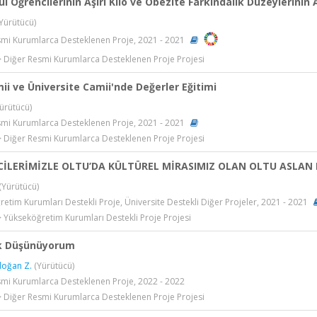
l Öğrencilerinin Aşırı Kilo ve Obezite Farkındalık Düzeylerinin 
Yürütücü)
smi Kurumlarca Desteklenen Proje, 2021 - 2021
> Diğer Resmi Kurumlarca Desteklenen Proje Projesi
ii ve Üniversite Camii'nde Değerler Eğitimi
ürütücü)
smi Kurumlarca Desteklenen Proje, 2021 - 2021
> Diğer Resmi Kurumlarca Desteklenen Proje Projesi
İLERİMİZLE OLTU’DA KÜLTÜREL MİRASIMIZ OLAN OLTU ASLAN 
(Yürütücü)
etim Kurumları Destekli Proje, Üniversite Destekli Diğer Projeler, 2021 - 2021
> Yükseköğretim Kurumları Destekli Proje Projesi
ik Düşünüyorum
doğan Z.
(Yürütücü)
smi Kurumlarca Desteklenen Proje, 2022 - 2022
> Diğer Resmi Kurumlarca Desteklenen Proje Projesi