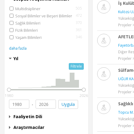
İş Kulü
505
Multidisipliner
Kulözü U
472
Sosyal Bilimler ve Beşeri Bilimler
Yükseköğr
370
Sağlık Bilimleri
Projeler 
361
Fizik Bilimleri
AFETLE
346
Yaşam Bilimleri
Fayetörb
daha fazla
Diğer Re
Yıl
Projeler 
Filtrele
Sülfam
UĞUR KAP
Yükseköğr
Projeler 
1980
2026
Sağlıkl
-
Uygula
Topcu M.
Faaliyetin Dili
Yükseköğr
Projeler 
Araştırmacılar