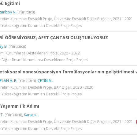
bü Eğitimi
zunboy N.
(Yürütücü)
etim Kurumları Destekli Proje, Üniversite Destekli Diğer Projeler, 2021 - 2021
> Yükseköğretim Kurumları Destekli Proje Projesi
Rİ ÖĞRENİYORUZ, AFET ÇANTASI OLUŞTURUYORUZ
ay B.
(Yürütücü)
smi Kurumlarca Desteklenen Proje, 2022 - 2022
> Diğer Resmi Kurumlarca Desteklenen Proje Projesi
etoksazol nanosüspansiyon formülasyonlarının geliştirilmesi
LAN A. B.
(Yürütücü),
ÇETİN M.
etim Kurumları Destekli Proje, BAP Diğer, 2020 - 2020
> Yükseköğretim Kurumları Destekli Proje Projesi
ı Yaşamın İlk Adımı
 T.
(Yürütücü),
Karaca I.
etim Kurumları Destekli Proje, Üniversite Destekli Diğer Projeler, 2021 - 2021
> Yükseköğretim Kurumları Destekli Proje Projesi