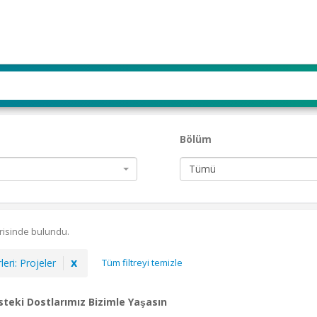
Bölüm
Tümü
risinde bulundu.
x
leri
:
Projeler
Tüm filtreyi temizle
teki Dostlarımız Bizimle Yaşasın