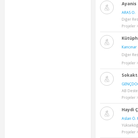
Ayanis 
ARAS O.
Diğer Re
Projeler 
Kütüph
Kancınar 
Diğer Re
Projeler 
Sokakt
GENÇDO
AB Destek
Projeler 
Haydi 
Aslan Ö. 
Yükseköğr
Projeler 