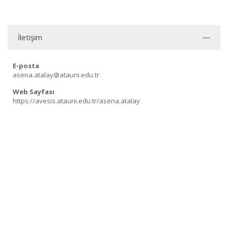
İletişim
E-posta
asena.atalay@atauni.edu.tr
Web Sayfası
https://avesis.atauni.edu.tr/asena.atalay