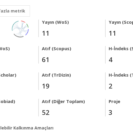
fazla metrik
Yayın (WoS)
Yayın (Sco
11
11
WoS)
Atıf (Scopus)
H-İndeks (
61
4
Scholar)
Atıf (TrDizin)
H-İndeks (
19
2
Sobiad)
Atıf (Diğer Toplam)
Proje
52
3
lebilir Kalkınma Amaçları