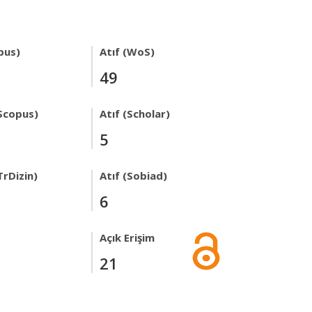
pus)
Atıf (WoS)
49
Scopus)
Atıf (Scholar)
5
TrDizin)
Atıf (Sobiad)
6
Açık Erişim
21