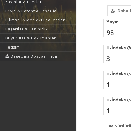
Yayınlar & Eserler
Daha 
Proje & Patent & Tasarım
Bilimsel & Mesleki Faaliyetler
Yayın
Başarılar & Tanınırlık
98
Duyurular & Dokümanlar
İletişim
H-İndeks (
Özgeçmiş Dosyası İndir
3
H-İndeks (
1
H-İndeks (
1
BM Sürdürü