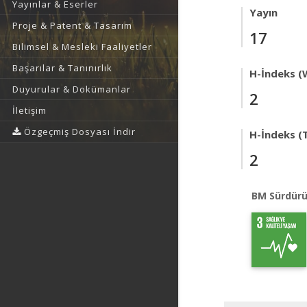
Yayınlar & Eserler
Yayın
Proje & Patent & Tasarım
17
Bilimsel & Mesleki Faaliyetler
Başarılar & Tanınırlık
H-İndeks (
Duyurular & Dokümanlar
2
İletişim
Özgeçmiş Dosyası İndir
H-İndeks (T
2
BM Sürdürü