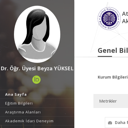
At
A
Genel Bil
Dr. Öğr. Üyesi Beyza YÜKSEL
Kurum Bilgileri
Ana Sayfa
Metrikler
Eğitim Bilgileri
Araştırma Alanları
Akademik İdari Deneyim
Daha 