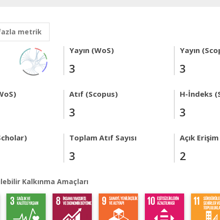
fazla metrik
Yayın (WoS)
Yayın (Sco
3
3
WoS)
Atıf (Scopus)
H-İndeks (
3
3
Scholar)
Toplam Atıf Sayısı
Açık Erişim
3
2
lebilir Kalkınma Amaçları