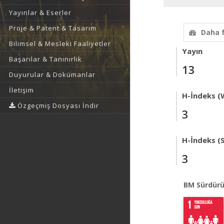
Yayınlar & Eserler
Proje & Patent & Tasarım
Daha 
Bilimsel & Mesleki Faaliyetler
Yayın
Başarılar & Tanınırlık
13
Duyurular & Dokümanlar
İletişim
H-İndeks (
Özgeçmiş Dosyası İndir
3
H-İndeks (
3
BM Sürdürü