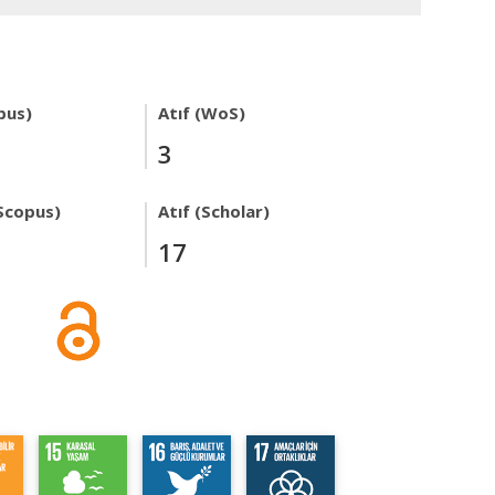
pus)
Atıf (WoS)
3
Scopus)
Atıf (Scholar)
17