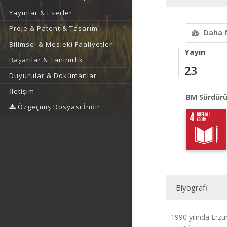
Yayınlar & Eserler
Proje & Patent & Tasarım
Daha 
Bilimsel & Mesleki Faaliyetler
Yayın
Başarılar & Tanınırlık
23
Duyurular & Dokümanlar
İletişim
BM Sürdürü
Özgeçmiş Dosyası İndir
Biyografi
1990 yılında Erz