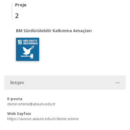
Proje
2
BM Sürdürülebilir Kalkınma Amaçları
İletişim
E-posta
demir.emine@atauni.edu.tr
Web Sayfası
https://avesis.atauni.edu.tr/demir.emine