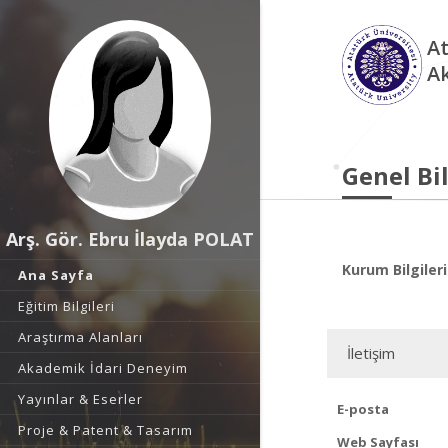
At
A
Genel Bil
Arş. Gör. Ebru İlayda POLAT
Kurum Bilgileri
Ana Sayfa
Eğitim Bilgileri
Araştırma Alanları
İletişim
Akademik İdari Deneyim
Yayınlar & Eserler
E-posta
Proje & Patent & Tasarım
Web Sayfası