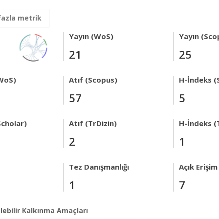
fazla metrik
Yayın (WoS)
Yayın (Sco
21
25
WoS)
Atıf (Scopus)
H-İndeks (
57
5
Scholar)
Atıf (TrDizin)
H-İndeks (
2
1
Tez Danışmanlığı
Açık Erişim
1
7
lebilir Kalkınma Amaçları