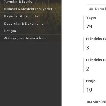
Yayınlar & Eserler
Daha 
Bilimsel & Mesleki Faaliyetler
Başarılar & Tanınırlık
Yayın
Duyurular & Dokümanlar
79
İletişim
Özgeçmiş Dosyası İndir
H-İndeks (
3
H-İndeks (
2
Proje
10
BM Sürdürü