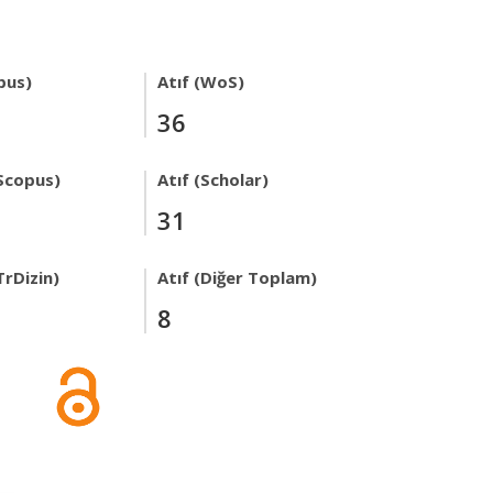
pus)
Atıf (WoS)
36
Scopus)
Atıf (Scholar)
31
TrDizin)
Atıf (Diğer Toplam)
8