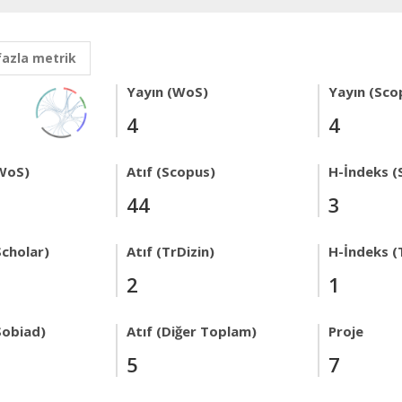
fazla metrik
Yayın (WoS)
Yayın (Sco
4
4
WoS)
Atıf (Scopus)
H-İndeks (
44
3
Scholar)
Atıf (TrDizin)
H-İndeks (
2
1
Sobiad)
Atıf (Diğer Toplam)
Proje
5
7