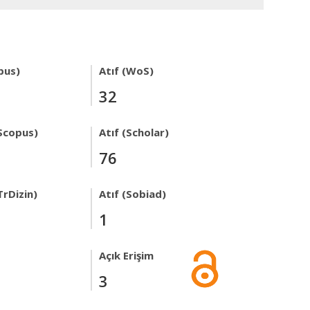
pus)
Atıf (WoS)
32
Scopus)
Atıf (Scholar)
76
TrDizin)
Atıf (Sobiad)
1
Açık Erişim
3