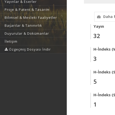
Yayınlar & Eserler
Proje & Patent & Tasarım
Daha 
Bilimsel & Mesleki Faaliyetler
Başarılar & Tanınırlık
Yayın
Duyurular & Dokümanlar
32
İletişim
H-İndeks (
Özgeçmiş Dosyası İndir
3
H-İndeks (
5
H-İndeks (
1