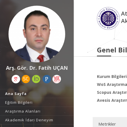
At
A
Genel Bil
Arş. Gör. Dr. Fatih UÇAN
Kurum Bilgileri
WoS Araştırma 
Scopus Araştır
Ana Sayfa
Avesis Araştır
Eğitim Bilgileri
Araştırma Alanları
Akademik İdari Deneyim
Metrikler