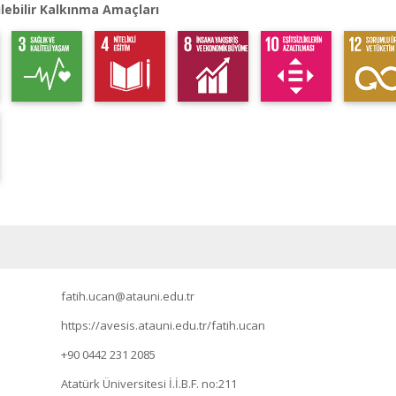
lebilir Kalkınma Amaçları
fatih.ucan@atauni.edu.tr
https://avesis.atauni.edu.tr/fatih.ucan
+90 0442 231 2085
Atatürk Üniversitesi İ.İ.B.F. no:211