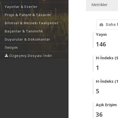
Metrikler
Yayınlar & Eserler
Proje & Patent & Tasarım
Bilimsel & Mesleki Faaliyetler
Daha 
Başarılar & Tanınırlık
Yayın
Duyurular & Dokümanlar
146
İletişim
Özgeçmiş Dosyası İndir
H-İndeks (
1
H-İndeks (T
5
Açık Erişim
36