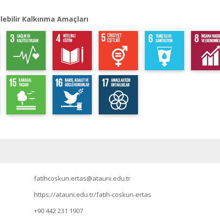
lebilir Kalkınma Amaçları
fatihcoskun.ertas@atauni.edu.tr
https://atauni.edu.tr/fatih-coskun-ertas
+90 442 231 1907