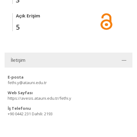
Açık Erişim
5
İletişim
E-posta
fethi.y@atauni.edu.tr
Web Sayfası
https://avesis.atauni.edu.tr/fethi.y
İş Telefonu
+90 0442 231
Dahili: 2193