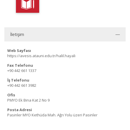
İletişim
Web Sayfası
https://avesis.atauni.edu.tr/halil.hayali
Fax Telefonu
+90 442 661 1337
İş Telefonu
+90 442 661 3982
Ofis
PMYO Ek Bina Kat 2 No 9
Posta Adresi
Pasinler MYO Kethüda Mah. Ağrı Yolu üzeri Pasinler