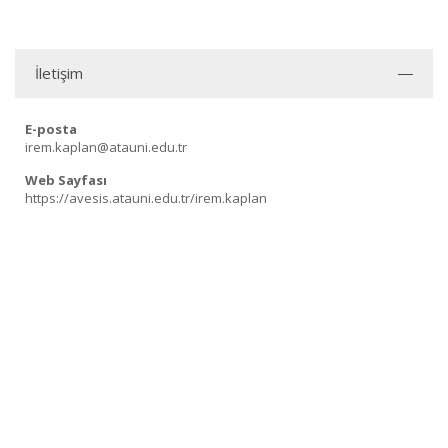
İletişim
E-posta
irem.kaplan@atauni.edu.tr
Web Sayfası
https://avesis.atauni.edu.tr/irem.kaplan