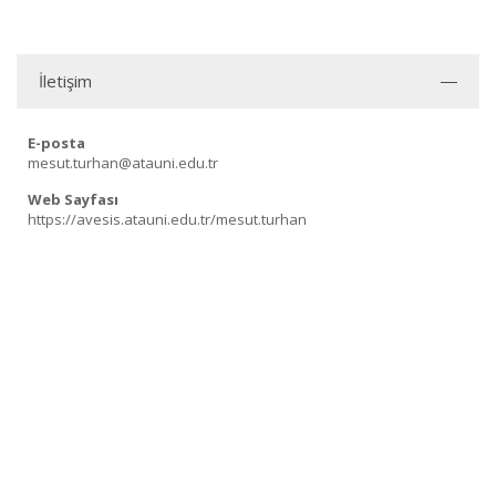
İletişim
E-posta
mesut.turhan@atauni.edu.tr
Web Sayfası
https://avesis.atauni.edu.tr/mesut.turhan