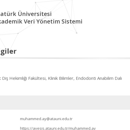
atürk Üniversitesi
kademik Veri Yönetim Sistemi
giler
Diş Hekimliği Fakültesi, Klinik Bilimler, Endodonti Anabilim Dalı
:
muhammed.ay@atauni.edu.tr
https://avesis.atauni.edu.tr/muhammed.ay