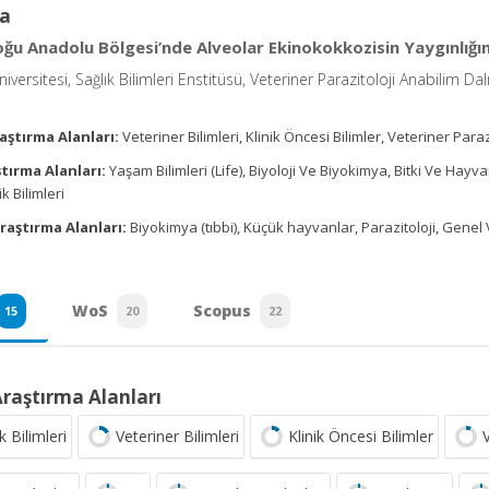
a
ğu Anadolu Bölgesi’nde Alveolar Ekinokokkozisin Yaygınlığı
iversitesi, Sağlık Bilimleri Enstitüsü, Veteriner Parazitoloji Anabilim Dal
aştırma Alanları:
Veteriner Bilimleri, Klinik Öncesi Bilimler, Veteriner Parazi
tırma Alanları:
Yaşam Bilimleri (Life), Biyoloji Ve Biyokimya, Bitki Ve Hayvan
k Bilimleri
raştırma Alanları:
Biyokimya (tıbbi), Küçük hayvanlar, Parazitoloji, Genel 
WoS
Scopus
15
20
22
Araştırma Alanları
k Bilimleri
Veteriner Bilimleri
Klinik Öncesi Bilimler