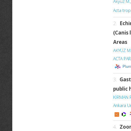
Akyuz M.
Acta trop
2.
Echi
(
Canis 
Areas
AKYÜZ M
ACTA PA
Plum
3.
Gast
public 
KİRMAN 
Ankara Un
4.
Zoon