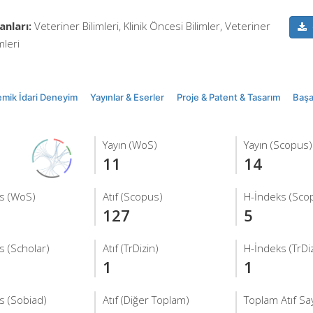
anları:
Veteriner Bilimleri, Klinik Öncesi Bilimler, Veteriner
mleri
mik İdari Deneyim
Yayınlar & Eserler
Proje & Patent & Tasarım
Başar
Yayın (WoS)
Yayın (Scopus)
11
14
s (WoS)
Atıf (Scopus)
H-İndeks (Sco
127
5
s (Scholar)
Atıf (TrDizin)
H-İndeks (TrDiz
1
1
s (Sobiad)
Atıf (Diğer Toplam)
Toplam Atıf Say