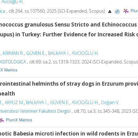
,
Avcioglu H.
Plu
ica
, cilt.264, ss.107560, 2025 (SCI-Expanded, Scopus)
nococcus granulosus
Sensu Stricto and
Echinococcus 
lupus
) in Turkey: Further Evidence for Increased Risk
.
,
KİRMAN R.
,
GÜVEN E.
,
BALKAYA İ.
,
AVCIOĞLU H.
RASITOLOGICA
, cilt.69, sa.2, ss.1319-1323, 2024 (SCI-Expanded, Scopu
X Metrics
rointestinal helminths of stray dogs in Erzurum provi
health
R.
,
AKYÜZ M.
,
BALKAYA İ.
,
GÜVEN E.
,
AVCIOĞLU H.
,
Doğan V.
iversitesi Veteriner Fakultesi Dergisi
, cilt.70, sa.3, ss.345-348, 2023 
PlumX Metrics
otic Babesia microti infection in wild rodents in Er