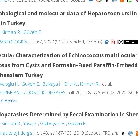
hological and molecular data of Hepatozoon ursi in
 in Turkey
,
Kirman R.
,
Güven E.
RASITOLOGICA
, cilt.67, 2020 (SCI-Expanded, Scopus)
cular Characterization of Echinococcus multilocular
osus from Cysts and Formalin-Fixed Paraffin-Embedd
theastern Turkey
vcioglu H.
,
Guven E.
,
Balkaya İ.
,
Oral A.
,
Kirman R.
, et al.
BORNE AND ZOONOTIC DISEASES
, cilt.20, sa.8, ss.593-602, 2020 (S
X Metrics
oparasites Determined by Fecal Examination in Shee
,
Kirman R.
,
Yaya S.
,
Gülbeyen H.
,
Güven E.
razitolojii dergisi
, cilt.43, ss.187-193, 2019 (Scopus, TRDizin)