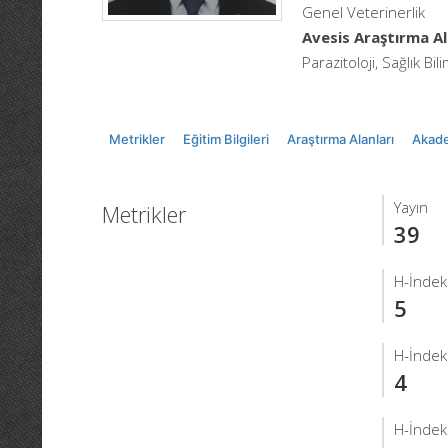
Genel Veterinerlik
Avesis Araştırma Al
Parazitoloji, Sağlık Bili
Metrikler
Eğitim Bilgileri
Araştırma Alanları
Akade
Yayın
Metrikler
39
H-İndek
5
H-İndek
4
H-İndek