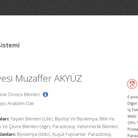
Sistemi
yesi Muzaffer AKYÜZ
linik Öncesi Bilimleri
E-pos
jisi Anabilim Dalı
Diğer
İş Te
Web:
ları:
Yaşam Bilimleri (Life), Biyoloji Ve Biyokimya, Bitki Ve
Ofis:
 Ve Çevre Bilimleri (Age), Parazitoloji, Veterinerlik Bilimleri
Posta
anları:
Biyokimya (tıbbi), Küçük hayvanlar, Parazitoloji,
Paraz