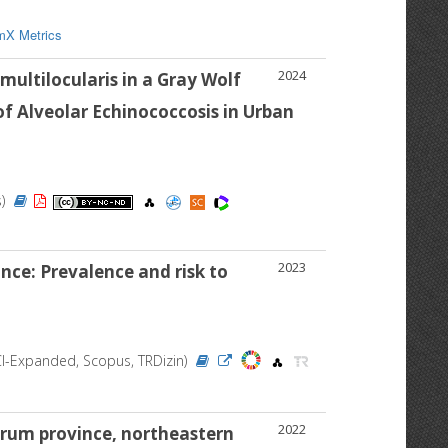
mX Metrics
2024
multilocularis
in a Gray Wolf
 of Alveolar Echinococcosis in Urban
s)
2023
nce: Prevalence and risk to
(SCI-Expanded, Scopus, TRDizin)
2022
zurum province, northeastern