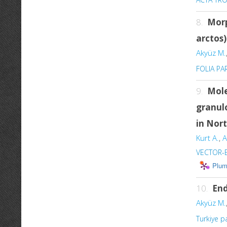
8.
Morp
arctos)
Akyüz M.
FOLIA PA
9.
Mole
granul
in Nor
Kurt A.
,
A
VECTOR-
Plum
10.
End
Akyüz M.
Turkiye pa