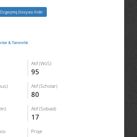
Özgeçmiş Dosyası İndir
ılar & Tanınırlık
Atıf (WoS)
95
pus)
Atıf (Scholar)
80
in)
Atıf (Sobiad)
17
ısı
Proje