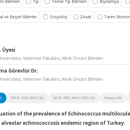
m Bilimleri
Tıp
Temel Tıp Bilimleri
Biyokimya
al ve Beşeri Bilimler
Sosyoloji
Ziraat
Tarım Ekonom
. Üyesi
niversitesi, Veteriner Fakültesi, Klinik Öncesi Bilimleri
ma Görevlisi Dr.
niversitesi, Veteriner Fakültesi, Klinik Öncesi Bilimleri
4)
SCI-E, SSCI, AHCI (11)
SCI-E, SSCI, AHCI, ESCI (11)
Scopus (14)
uation of the prevalence of Echinococcus multilocula
alveolar echinococcosis endemic region of Turkey.