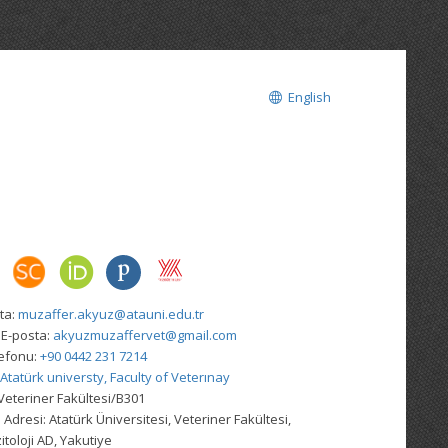
English
ta:
muzaffer.akyuz@atauni.edu.tr
 E-posta:
akyuzmuzaffervet@gmail.com
lefonu:
+90 0442 231 7214
Atatürk universty, Faculty of Veterınay
Veteriner Fakültesi/B301
 Adresi:
Atatürk Üniversitesi, Veteriner Fakültesi,
itoloji AD, Yakutiye