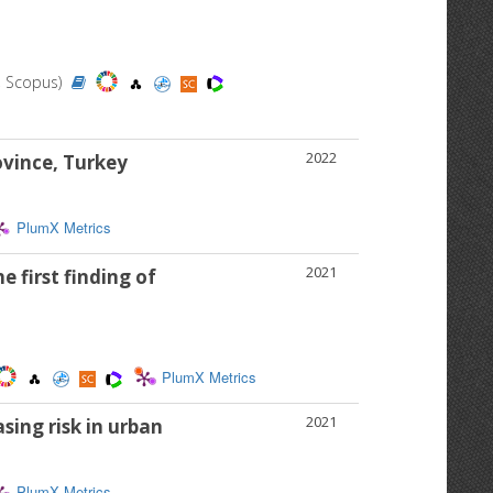
d, Scopus)
2022
ovince, Turkey
PlumX Metrics
2021
e first finding of
PlumX Metrics
2021
sing risk in urban
PlumX Metrics