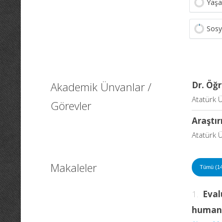
Yaşa
Sosy
Akademik Ünvanlar /
Dr. Öğr
Atatürk Ü
Görevler
Araştır
Atatürk Ü
Makaleler
Tümü (1
1.
Eval
human 