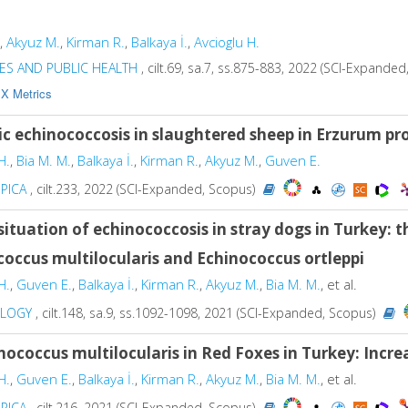
,
Akyuz M.
,
Kirman R.
,
Balkaya İ.
,
Avcioglu H.
S AND PUBLIC HEALTH
, cilt.69, sa.7, ss.875-883, 2022 (SCI-Expande
X Metrics
ic echinococcosis in slaughtered sheep in Erzurum pr
H.
,
Bia M. M.
,
Balkaya İ.
,
Kirman R.
,
Akyuz M.
,
Guven E.
PICA
, cilt.233, 2022 (SCI-Expanded, Scopus)
situation of echinococcosis in stray dogs in Turkey: th
occus multilocularis and Echinococcus ortleppi
H.
,
Guven E.
,
Balkaya İ.
,
Kirman R.
,
Akyuz M.
,
Bia M. M.
, et al.
OLOGY
, cilt.148, sa.9, ss.1092-1098, 2021 (SCI-Expanded, Scopus)
nococcus multilocularis in Red Foxes in Turkey: Increa
H.
,
Guven E.
,
Balkaya İ.
,
Kirman R.
,
Akyuz M.
,
Bia M. M.
, et al.
PICA
, cilt.216, 2021 (SCI-Expanded, Scopus)