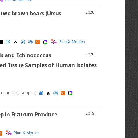
2020
 two brown bears (Ursus
PlumX Metrics
2020
is and Echinococcus
ed Tissue Samples of Human Isolates
CI-Expanded, Scopus)
2019
p in Erzurum Province
PlumX Metrics