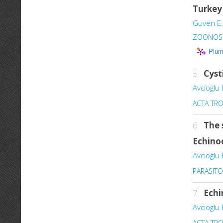
Turkey
Guven E.
ZOONOSE
Plum
5.
Cyst
Avcioglu 
ACTA TRO
6.
The 
Echinoc
Avcioglu 
PARASIT
7.
Echi
Avcioglu 
ACTA TRO