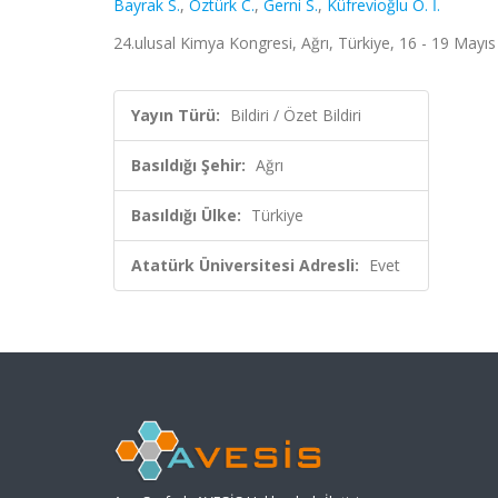
Bayrak S.
,
Öztürk C.
,
Gerni S.
,
Küfrevioğlu Ö. İ.
24.ulusal Kimya Kongresi, Ağrı, Türkiye, 16 - 19 Mayıs 
Yayın Türü:
Bildiri / Özet Bildiri
Basıldığı Şehir:
Ağrı
Basıldığı Ülke:
Türkiye
Atatürk Üniversitesi Adresli:
Evet