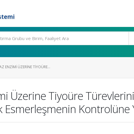
stemi
Z ENZIMI ÜZERINE TIYOÜRE...
i Üzerine Tiyoüre Türevlerinin
ik Esmerleşmenin Kontrolüne 