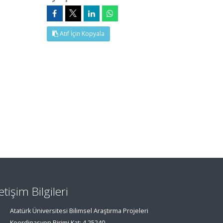
Atıf İçin Kopyala
letişim Bilgileri
Atatürk Üniversitesi Bilimsel Araştırma Projeleri
Koordinasyon Birimi Kat: 4 25240