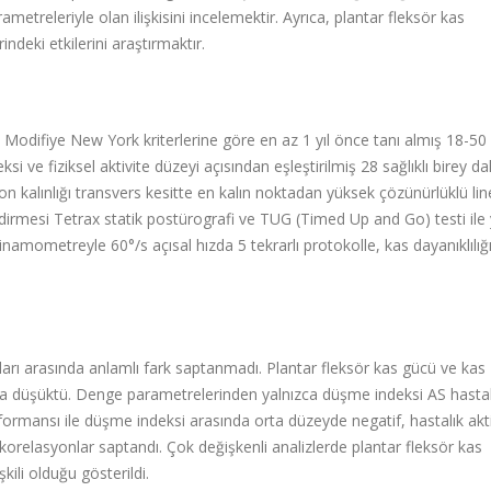
metreleriyle olan ilişkisini incelemektir. Ayrıca, plantar fleksör kas
indeki etkilerini araştırmaktır.
a Modifiye New York kriterlerine göre en az 1 yıl önce tanı almış 18-50
si ve fiziksel aktivite düzeyi açısından eşleştirilmiş 28 sağlıklı birey dahi
n kalınlığı transvers kesitte en kalın noktadan yüksek çözünürlüklü li
dirmesi Tetrax statik postürografi ve TUG (Timed Up and Go) testi ile y
amometreyle 60°/s açısal hızda 5 tekrarlı protokolle, kas dayanıklılığ
pları arasında anlamlı fark saptanmadı. Plantar fleksör kas gücü ve kas
aha düşüktü. Denge parametrelerinden yalnızca düşme indeksi AS hasta
ormansı ile düşme indeksi arasında orta düzeyde negatif, hastalık aktiv
orelasyonlar saptandı. Çok değişkenli analizlerde plantar fleksör kas
şkili olduğu gösterildi.