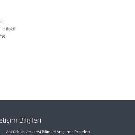
si,
 ilişkili
şme
letişim Bilgileri
Atatürk Üniversitesi Bilimsel Araştırma Projeleri