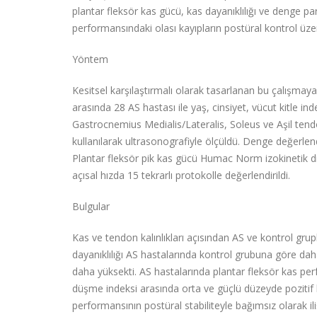
plantar fleksör kas gücü, kas dayanıklılığı ve denge para
performansındaki olası kayıpların postüral kontrol üzer
Yöntem
Kesitsel karşılaştırmalı olarak tasarlanan bu çalışmay
arasında 28 AS hastası ile yaş, cinsiyet, vücut kitle indek
Gastrocnemius Medialis/Lateralis, Soleus ve Aşil tendo
kullanılarak ultrasonografiyle ölçüldü. Denge değerlen
Plantar fleksör pik kas gücü Humac Norm izokinetik din
açısal hızda 15 tekrarlı protokolle değerlendirildi.
Bulgular
Kas ve tendon kalınlıkları açısından AS ve kontrol gru
dayanıklılığı AS hastalarında kontrol grubuna göre d
daha yüksekti. AS hastalarında plantar fleksör kas perf
düşme indeksi arasında orta ve güçlü düzeyde pozitif k
performansının postüral stabiliteyle bağımsız olarak ili