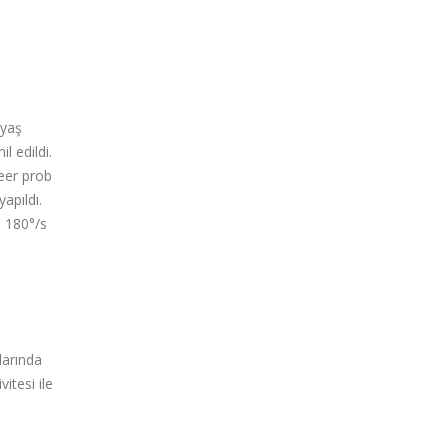
 yaş
l edildi.
neer prob
apıldı.
ı 180°/s
larında
itesi ile