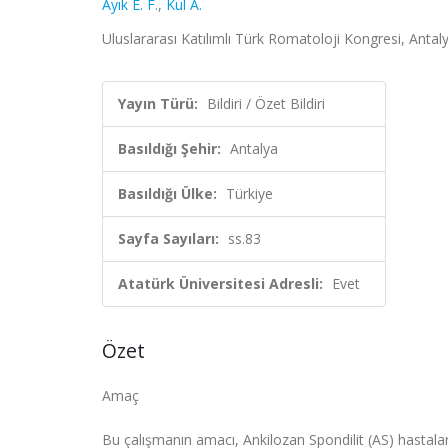
Ayık E. F.
,
Kul A.
Uluslararası Katılımlı Türk Romatoloji Kongresi, Antaly
Yayın Türü:
Bildiri / Özet Bildiri
Basıldığı Şehir:
Antalya
Basıldığı Ülke:
Türkiye
Sayfa Sayıları:
ss.83
Atatürk Üniversitesi Adresli:
Evet
Özet
Amaç
Bu çalışmanın amacı, Ankilozan Spondilit (AS) hastalar