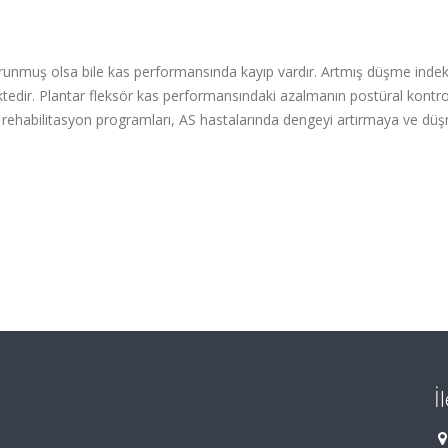
korunmuş olsa bile kas performansında kayıp vardır. Artmış düşme indek
dir. Plantar fleksör kas performansındaki azalmanın postüral kontrolle
k rehabilitasyon programları, AS hastalarında dengeyi artırmaya ve dü
İ