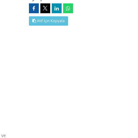
Atıf İçin Kopyala
 ve