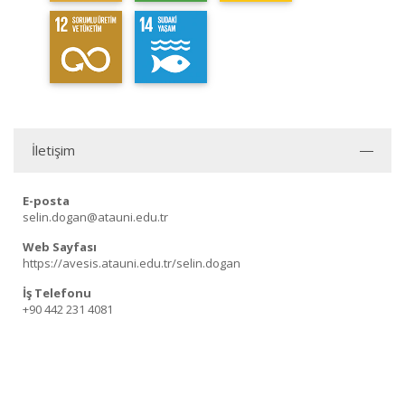
İletişim
E-posta
selin.dogan@atauni.edu.tr
Web Sayfası
https://avesis.atauni.edu.tr/selin.dogan
İş Telefonu
+90 442 231 4081