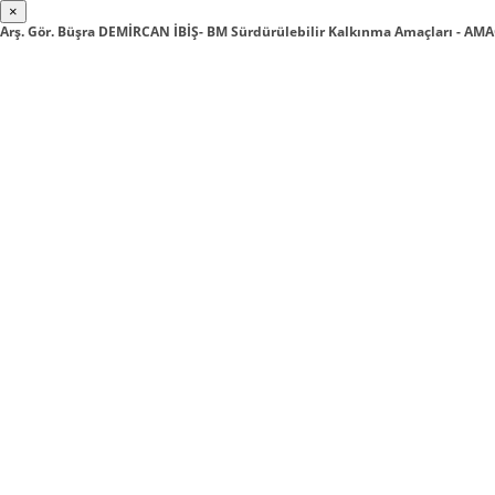
×
Arş. Gör. Büşra DEMİRCAN İBİŞ- BM Sürdürülebilir Kalkınma Amaçları - AM