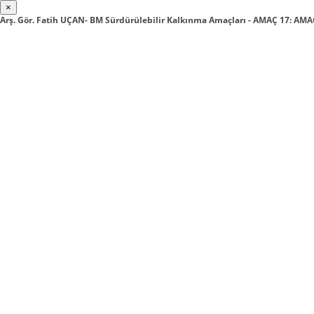
×
Arş. Gör. Fatih UÇAN- BM Sürdürülebilir Kalkınma Amaçları - AMAÇ 17: A