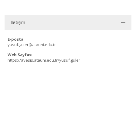
İletişim
E-posta
yusuf.guler@atauni.edu.tr
Web Sayfası
https://avesis.atauni.edu.tr/yusuf.guler