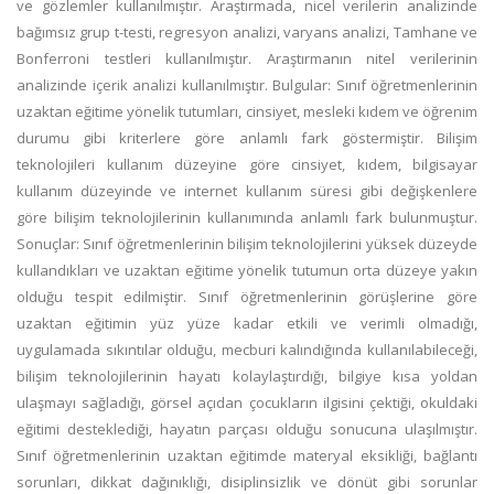
ve gözlemler kullanılmıştır. Araştırmada, nicel verilerin analizinde
bağımsız grup t-testi, regresyon analizi, varyans analizi, Tamhane ve
Bonferroni testleri kullanılmıştır. Araştırmanın nitel verilerinin
analizinde içerik analizi kullanılmıştır. Bulgular: Sınıf öğretmenlerinin
uzaktan eğitime yönelik tutumları, cinsiyet, mesleki kıdem ve öğrenim
durumu gibi kriterlere göre anlamlı fark göstermiştir. Bilişim
teknolojileri kullanım düzeyine göre cinsiyet, kıdem, bilgisayar
kullanım düzeyinde ve internet kullanım süresi gibi değişkenlere
göre bilişim teknolojilerinin kullanımında anlamlı fark bulunmuştur.
Sonuçlar: Sınıf öğretmenlerinin bilişim teknolojilerini yüksek düzeyde
kullandıkları ve uzaktan eğitime yönelik tutumun orta düzeye yakın
olduğu tespit edilmiştir. Sınıf öğretmenlerinin görüşlerine göre
uzaktan eğitimin yüz yüze kadar etkili ve verimli olmadığı,
uygulamada sıkıntılar olduğu, mecburi kalındığında kullanılabileceği,
bilişim teknolojilerinin hayatı kolaylaştırdığı, bilgiye kısa yoldan
ulaşmayı sağladığı, görsel açıdan çocukların ilgisini çektiği, okuldaki
eğitimi desteklediği, hayatın parçası olduğu sonucuna ulaşılmıştır.
Sınıf öğretmenlerinin uzaktan eğitimde materyal eksikliği, bağlantı
sorunları, dikkat dağınıklığı, disiplinsizlik ve dönüt gibi sorunlar