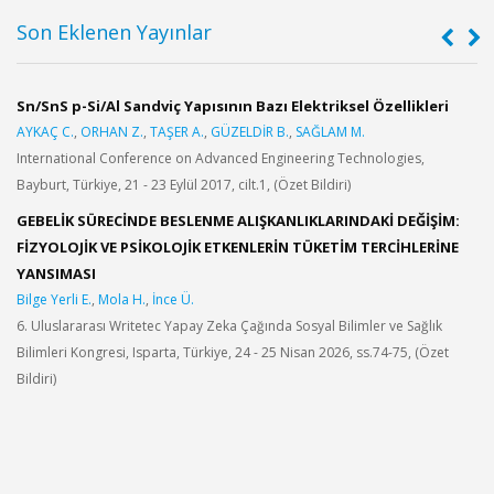
Son Eklenen Yayınlar
Sn/SnS p-Si/Al Sandviç Yapısının Bazı Elektriksel Özellikleri
V
Z
AYKAÇ C.
,
ORHAN Z.
,
TAŞER A.
,
GÜZELDİR B.
,
SAĞLAM M.
B
International Conference on Advanced Engineering Technologies,
Y
Bayburt, Türkiye, 21 - 23 Eylül 2017, cilt.1, (Özet Bildiri)
F
2
GEBELİK SÜRECİNDE BESLENME ALIŞKANLIKLARINDAKİ DEĞİŞİM:
FİZYOLOJİK VE PSİKOLOJİK ETKENLERİN TÜKETİM TERCİHLERİNE
G
YANSIMASI
a
Bilge Yerli E.
,
Mola H.
,
İnce Ü.
B
6. Uluslararası Writetec Yapay Zeka Çağında Sosyal Bilimler ve Sağlık
O
Bilimleri Kongresi, Isparta, Türkiye, 24 - 25 Nisan 2026, ss.74-75, (Özet
Bildiri)