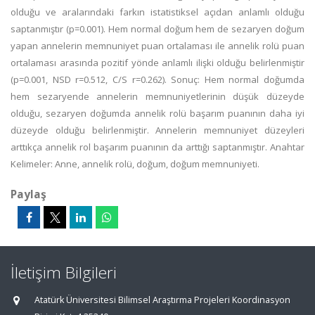
olduğu ve aralarındaki farkın istatistiksel açıdan anlamlı olduğu
saptanmıştır (p=0.001). Hem normal doğum hem de sezaryen doğum
yapan annelerin memnuniyet puan ortalaması ile annelik rolü puan
ortalaması arasında pozitif yönde anlamlı ilişki olduğu belirlenmiştir
(p=0.001, NSD r=0.512, C/S r=0.262). Sonuç: Hem normal doğumda
hem sezaryende annelerin memnuniyetlerinin düşük düzeyde
olduğu, sezaryen doğumda annelik rolü başarım puanının daha iyi
düzeyde olduğu belirlenmiştir. Annelerin memnuniyet düzeyleri
arttıkça annelik rol başarım puanının da arttığı saptanmıştır. Anahtar
Kelimeler: Anne, annelik rolü, doğum, doğum memnuniyeti.
Paylaş
İletişim Bilgileri
Atatürk Üniversitesi Bilimsel Araştırma Projeleri Koordinasyon