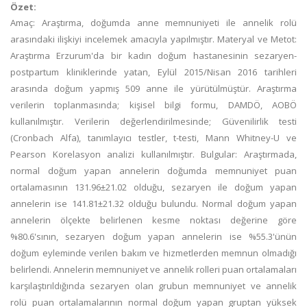
Özet:
Amaç: Araştırma, doğumda anne memnuniyeti ile annelik rolü
arasındaki ilişkiyi incelemek amacıyla yapılmıştır. Materyal ve Metot:
Araştırma Erzurum'da bir kadın doğum hastanesinin sezaryen-
postpartum kliniklerinde yatan, Eylül 2015/Nisan 2016 tarihleri
arasında doğum yapmış 509 anne ile yürütülmüştür. Araştırma
verilerin toplanmasında; kişisel bilgi formu, DAMDÖ, AOBÖ
kullanılmıştır. Verilerin değerlendirilmesinde; Güvenilirlik testi
(Cronbach Alfa), tanımlayıcı testler, t-testi, Mann Whitney-U ve
Pearson Korelasyon analizi kullanılmıştır. Bulgular: Araştırmada,
normal doğum yapan annelerin doğumda memnuniyet puan
ortalamasının 131.96±21.02 olduğu, sezaryen ile doğum yapan
annelerin ise 141.81±21.32 olduğu bulundu. Normal doğum yapan
annelerin ölçekte belirlenen kesme noktası değerine göre
%80.6'sının, sezaryen doğum yapan annelerin ise %55.3'ünün
doğum eyleminde verilen bakım ve hizmetlerden memnun olmadığı
belirlendi. Annelerin memnuniyet ve annelik rolleri puan ortalamaları
karşılaştırıldığında sezaryen olan grubun memnuniyet ve annelik
rolü puan ortalamalarının normal doğum yapan gruptan yüksek