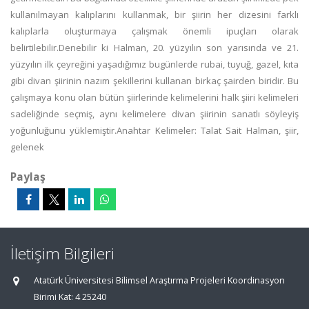
kullanılmayan kalıplarını kullanmak, bir şiirin her dizesini farklı
kalıplarla oluşturmaya çalışmak önemli ipuçları olarak
belirtilebilir.Denebilir ki Halman, 20. yüzyılın son yarısında ve 21.
yüzyılın ilk çeyreğini yaşadığımız bugünlerde rubai, tuyuğ, gazel, kıta
gibi divan şiirinin nazım şekillerini kullanan birkaç şairden biridir. Bu
çalışmaya konu olan bütün şiirlerinde kelimelerini halk şiiri kelimeleri
sadeliğinde seçmiş, aynı kelimelere divan şiirinin sanatlı söyleyiş
yoğunluğunu yüklemiştir.Anahtar Kelimeler: Talat Sait Halman, şiir,
gelenek
Paylaş
İletişim Bilgileri
Atatürk Üniversitesi Bilimsel Araştırma Projeleri Koordinasyon
Birimi Kat: 4 25240