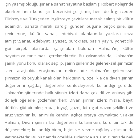
için yazmış olduğu şiirlerle sanat hayatına başlamış; Robert Koleji'nde
okurken hem kendi şiir becerisini geliştirmiş hem de İngilizceden
Türkçeye ve Türkçeden İngilizceye çevirilere merak salmış bir kültür
adamıdır. Sanata merak sardığı günden bugüne birçok şiire, şiir
çevirilerine, kültür, sanat, edebiyat alanlarında yazılara imza
atmıştır.Sanat, edebiyat, siyaset, bürokrasi, basın yayın, yöneticilik
gibi birçok alanlarda çalışmaları bulunan Halman'ın, kültür
hayatımıza tanıtılması gerekmektedir. Bu çalışmada da, Halman'ın
şairlik yönü konu olarak seçilip, şairin şiirlerinde geleneksel şiirimizin
izleri araştırıldı. Araştırmalar neticesinde Halman'ın geleneksel
şiirimizin iki büyük kanalı olan halk şiirinin, özellikle de divan şiirinin
değerlerini çağdaş değerlerle sentezleyerek kullandığı görüldü.
Halman'ın şiirlerinde halk şiirinin izleri daha çok dil ve anlayış gibi
dolaylı öğelerle gözlemlenirken; Divan şiirinin izleri; mısra, beyit,
dörtlük gibi birimler; rubai, tuyuğ, gazel, kıta gibi nazım şekilleri ve
aruz vezninin kullanımı ile kendini açıkça ortaya koymaktadır. Fakat
Halman, Divan şiirinin bu değerlerini kullanırken, kuru bir taklide
düşmemekte; kullandığı birim, biçim ve vezne çağdaş açılımlar da
getirmektedir. Bu bağlamda özellikle şiirlerinde aruzun şiirimizde pek