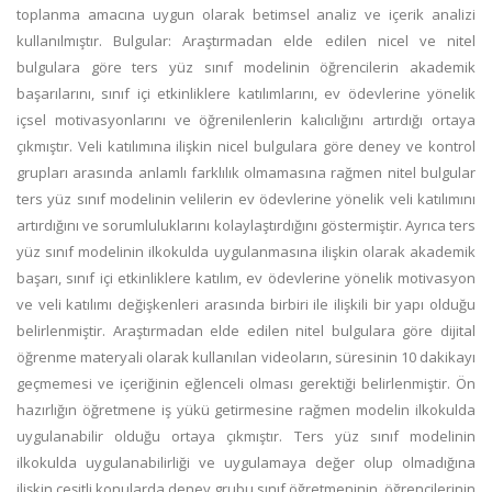
toplanma amacına uygun olarak betimsel analiz ve içerik analizi
kullanılmıştır. Bulgular: Araştırmadan elde edilen nicel ve nitel
bulgulara göre ters yüz sınıf modelinin öğrencilerin akademik
başarılarını, sınıf içi etkinliklere katılımlarını, ev ödevlerine yönelik
içsel motivasyonlarını ve öğrenilenlerin kalıcılığını artırdığı ortaya
çıkmıştır. Veli katılımına ilişkin nicel bulgulara göre deney ve kontrol
grupları arasında anlamlı farklılık olmamasına rağmen nitel bulgular
ters yüz sınıf modelinin velilerin ev ödevlerine yönelik veli katılımını
artırdığını ve sorumluluklarını kolaylaştırdığını göstermiştir. Ayrıca ters
yüz sınıf modelinin ilkokulda uygulanmasına ilişkin olarak akademik
başarı, sınıf içi etkinliklere katılım, ev ödevlerine yönelik motivasyon
ve veli katılımı değişkenleri arasında birbiri ile ilişkili bir yapı olduğu
belirlenmiştir. Araştırmadan elde edilen nitel bulgulara göre dijital
öğrenme materyali olarak kullanılan videoların, süresinin 10 dakikayı
geçmemesi ve içeriğinin eğlenceli olması gerektiği belirlenmiştir. Ön
hazırlığın öğretmene iş yükü getirmesine rağmen modelin ilkokulda
uygulanabilir olduğu ortaya çıkmıştır. Ters yüz sınıf modelinin
ilkokulda uygulanabilirliği ve uygulamaya değer olup olmadığına
ilişkin çeşitli konularda deney grubu sınıf öğretmeninin, öğrencilerinin