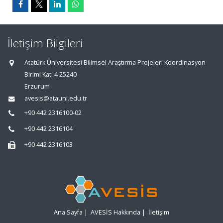
İletişim Bilgileri
Atatürk Üniversitesi Bilimsel Araştırma Projeleri Koordinasyon
Birimi Kat: 4 25240
Erzurum
avesis@atauni.edu.tr
+90 442 2316100-02
+90 442 2316104
+90 442 2316103
Ana Sayfa
|
AVESİS Hakkında
|
İletişim