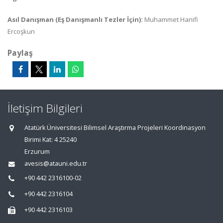
Asıl Danışman (Eş Danışmanlı Tezler İçin):
Muhammet Hanifi
Ercoşkun
Paylaş
İletişim Bilgileri
Atatürk Üniversitesi Bilimsel Araştırma Projeleri Koordinasyon
Birimi Kat: 4 25240
Erzurum
avesis@atauni.edu.tr
+90 442 2316100-02
+90 442 2316104
+90 442 2316103