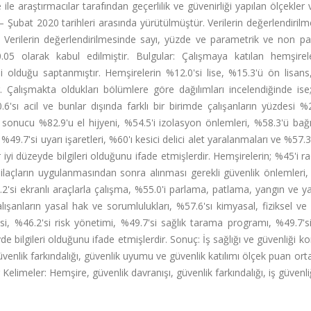
 araştırmacılar tarafından geçerlilik ve güvenirliği yapılan ölçekler v
– Şubat 2020 tarihleri arasında yürütülmüştür. Verilerin değerlendiril
ır. Verilerin değerlendirilmesinde sayı, yüzde ve parametrik ve non p
<0.05 olarak kabul edilmiştir. Bulgular: Çalışmaya katılan hemşirel
i olduğu saptanmıştır. Hemşirelerin %12.0'si lise, %15.3'ü ön lisans
. Çalışmakta oldukları bölümlere göre dağılımları incelendiğinde ise
6'sı acil ve bunlar dışında farklı bir birimde çalışanların yüzdesi %
 sonucu %82.9'u el hijyeni, %54.5'i izolasyon önlemleri, %58.3'ü bağ
9.7'si uyarı işaretleri, %60'ı kesici delici alet yaralanmaları ve %57.3'
iyi düzeyde bilgileri olduğunu ifade etmişlerdir. Hemşirelerin; %45'i 
ilaçların uygulanmasından sonra alınması gerekli güvenlik önlemleri,
'si ekranlı araçlarla çalışma, %55.0'i parlama, patlama, yangın ve 
ışanların yasal hak ve sorumlulukları, %57.6'sı kimyasal, fiziksel ve 
isi, %46.2'si risk yönetimi, %49.7'si sağlık tarama programı, %49.7'
de bilgileri olduğunu ifade etmişlerdir. Sonuç: İş sağlığı ve güvenliği 
güvenlik farkındalığı, güvenlik uyumu ve güvenlik katılımı ölçek puan ort
elimeler: Hemşire, güvenlik davranışı, güvenlik farkındalığı, iş güvenli