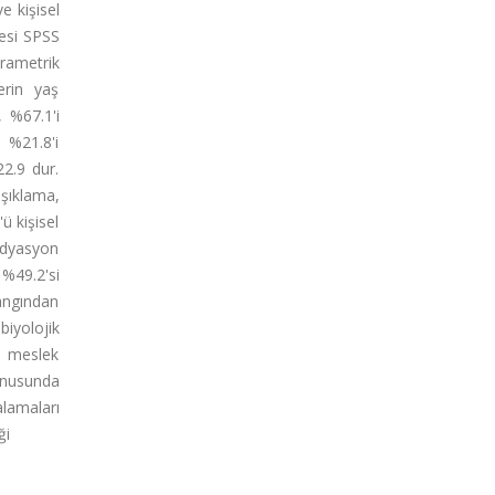
e kişisel
mesi SPSS
arametrik
erin yaş
, %67.1'i
; %21.8'i
22.9 dur.
ışıklama,
ü kişisel
radyasyon
 %49.2'si
yangından
biyolojik
si meslek
konusunda
alamaları
ği