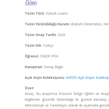
Tezin Türü:
Yüksek Lisans
Tezin Yürütüldüğü Kurum:
Atatürk Üniversitesi, Hem
Tezin Onay Tarihi:
2020
Tezin Dili:
Türkçe
Öğrenci:
ÖMER İPEK
Danışman:
Sonay Bilgin
Açık Arşiv Koleksiyonu:
AVESİS Açık Erişim Koleksi
Özet:
Amaç: Bu araştırma Erzurum Bölge Eğitim ve Araştı
bilgilerinin güvenlik farkındalığı ile güvenli davran
Metodolojik ve Tanımlayıcı olarak iki aşamada gerçe