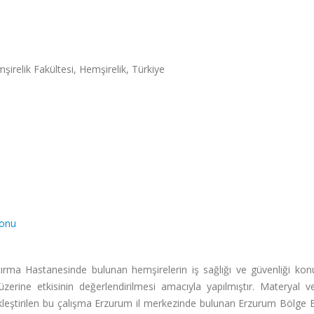
şirelik Fakültesi, Hemşirelik, Türkiye
yonu
rma Hastanesinde bulunan hemşirelerin iş sağlığı ve güvenliği kon
ış üzerine etkisinin değerlendirilmesi amacıyla yapılmıştır. Materyal 
kleştirilen bu çalışma Erzurum il merkezinde bulunan Erzurum Bölge 