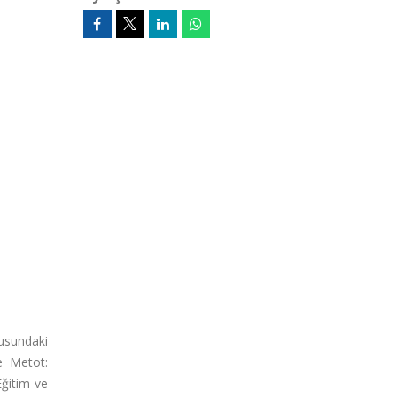
usundaki
ve Metot:
Eğitim ve