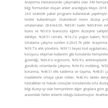
Araştırma Hastanesinde çalışmakta olan 340 hemşire ile
bilgi formundan oluşan anket aracılığıyla Mayıs 2018 
24.0 istatistik paket programı kullanılarak yapılmışt
testler kullanılmıştır. İstatistiksel önem düzeyi p
ortalamaları 28.64±6.00, %83.8'i kadın %60.8'inin evl
lisans ve %5.6'sı lisansüstü eğitim düzeyine sahiptir
dahiliye, %28.5'i cerrahi, %16.2'si yoğun bakım, %10.
Ortalama çalışma süreleri 6.20±5.76 yıldır. Araştırma
%59.7'si atık yönetimi, %59.1'i beyaz kod uygulaması, %4
koruyucu ekipman kullanımı gibi konularda hemşireler 
güvenliği, %60.6'sı ergonomi, %50.9'u antineoplastik 
gürültülü ortamlarda çalışma, %44.4'ü mobbing, %50.2
korunma, %46.5'i elle kaldırma ve taşıma, %48.8'i çal
maddelerle ortaya çıkan riskler, %46.4'ü lateks alerj
hastalıkları ve hukuki sonuçları konularında orta düzey
bilgi düzeyi iyi olan hemşirelerin diğer gruplara göre 
arasındaki farkın anlamlı olduğu bulunmuştur. Anahtar K