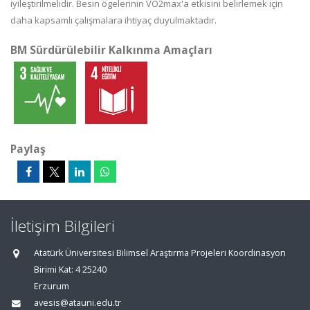
iyileştirilmelidir. Besin ögelerinin VO2max'a etkisini belirlemek için
daha kapsamlı çalışmalara ihtiyaç duyulmaktadır.
BM Sürdürülebilir Kalkınma Amaçları
Paylaş
İletişim Bilgileri
Atatürk Üniversitesi Bilimsel Araştırma Projeleri Koordinasyon
Birimi Kat: 4 25240
Erzurum
avesis@atauni.edu.tr