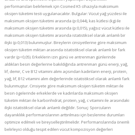
performansları belirlemek için Cosmed K5 cihazıyla maksimum
oksijen tüketimi testi uygulanacaktır. Bulgular: Vücut yağ yüzdesi ile
maksimum oksijen tüketimi arasında (p:0,044), kas kütlesi (kg) ile
maksimum oksijen tüketimi arasında (p:0,015), yağsız vücut kütlesi ile
maksimum oksijen tüketimi arasında istatistiksel olarak anlamlı bir
ilişki (p:0,013) bulunmuştur. Bireylerin cinsiyetlerine göre maksimum
oksijen tüketim miktarı arasında istatistiksel olarak anlamlı bir fark
vardır (p<0,05). Erkeklerin izin günü ve antrenman günlerinde
aldıkları besin değerlerine bakıldığında antrenman günü enerji, yağ,
lif, demir, C ve B12 vitamini alımı açısından kadınların enerji, protein,
yağ, lif, B12 vitamini alım değerlerinde istatistiksel olarak anlamlı fark
bulunmuştur. Cinsiyete göre maksimum oksijen tüketim miktarı ile
besin ögelerinde erkeklerde ve kadınlarda maksimum oksijen
tüketim miktarı ile karbonhidrat, protein, yağ, c vitamini ile arasındaki
ilişki istatistiksel olarak anlamlı değildir. Sonuç: Sporcuların
dayanıklılık performanslarının arttırılması için beslenme durumları
optimize edilmeli ve bireyselleştirilmelidir. Performanslarında önemli
belirleyici olduğu tespit edilen vücut kompozisyon değerleri