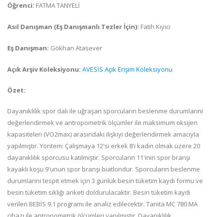
Öğrenci:
FATMA TANYELİ
Asıl Danışman (Eş Danışmanlı Tezler İçin):
Fatih Kıyıcı
Eş Danışman:
Gökhan Atasever
Açık Arşiv Koleksiyonu:
AVESİS Açık Erişim Koleksiyonu
Özet:
Dayanıklılık spor dalı ile uğraşan sporcuların beslenme durumlarını
değerlendirmek ve antropometrik ölçümler ile maksimum oksijen
kapasiteleri (VO2max) arasındaki ilişkiyi değerlendirmek amacıyla
yapılmıştır. Yöntem: Çalışmaya 12'si erkek 8'i kadın olmak üzere 20
dayanıklılık sporcusu katılmıştır. Sporcuların 11'inin spor branşı
kayaklı koşu 9'unun spor branşı biatlondur. Sporcuların beslenme
durumlarını tespit etmek için 3 günlük besin tüketim kaydı formu ve
besin tüketim sıklığı anketi doldurulacaktır. Besin tüketim kaydı
verileri BEBİS 9.1 programı ile analiz edilecektir. Tanita MC 780 MA
cihazı ile antropometrik ölçümleri yapılmıştır. Dayanıklılık