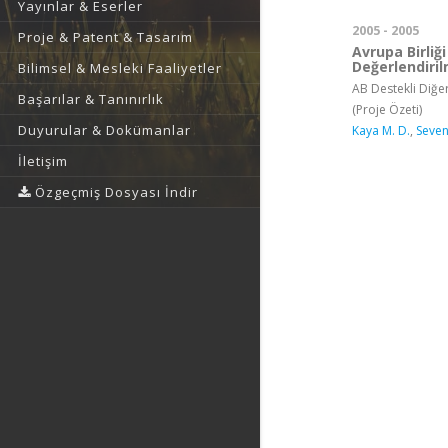
Yayınlar & Eserler
2005 - 2005
Proje & Patent & Tasarım
Avrupa Birliğ
Değerlendiril
Bilimsel & Mesleki Faaliyetler
AB Destekli Diğer
Başarılar & Tanınırlık
(Proje Özeti)
Duyurular & Dokümanlar
Kaya M. D.
,
Seven
İletişim
Özgeçmiş Dosyası İndir