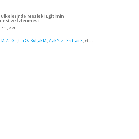
i Ülkelerinde Mesleki Eğitimin
mesi ve İzlenmesi
 Projeler
 M. A.
,
Geçten O.
,
Kolçak M.
,
Ayık Y. Z.
,
Sertcan S.
, et al.