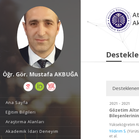
At
A
Destekle
Öğr. Gör. Mustafa AKBUĞA
Desteklenen
Ana Sayfa
2021 - 2021
Gözetim Altı
Eğitim Bilgileri
Bileşenlerinin
Araştırma Alanları
Yükseköğretim Ku
Yıldırım S.
(Yürüt
Akademik İdari Deneyim
et al.