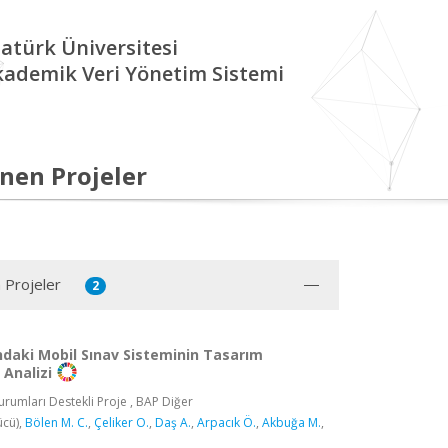
atürk Üniversitesi
kademik Veri Yönetim Sistemi
nen Projeler
 Projeler
2
ndaki Mobil Sınav Sisteminin Tasarım
 Analizi
rumları Destekli Proje , BAP Diğer
ücü),
Bölen M. C.
,
Çeliker O.
,
Daş A.
,
Arpacık Ö.
,
Akbuğa M.
,