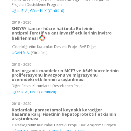
Projeleri Destekleme Programı
Uğan R. A.
,
Güler H. K.(Yürütücü)
2019 - 2020
SHSY5Y kanser hücre hattında Buteinin
antiproliferatif ve antiinvazif etkilerinin invitro
belirlenmesi
Yükseköğretim Kurumları Destekli Proje , BAP Diğer
UĞAN R. A.
(Yürütücü)
2018 - 2020
Bazı organik maddelerin MCF7 ve A549 hücrelerinin
proliferasyonu invazyonu ve migrasyonu
üzerindeki etkilerinin araştırılması
Diğer Resmi Kurumlarca Desteklenen Proje
Uğan R. A.
,
Ün H.(Yürütücü)
2018 - 2020
Ratlardaki parasetamol kaynaklı karaciğer
hasarına karşı Fisetinin hepatoprotektif etkisinin
araştırılması
Yükseköğretim Kurumları Destekli Proje , BAP Araştırma Projesi