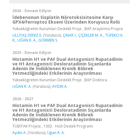
2026 - Devam Ediyor
İdebenonun Sisplatin Nörotoksisitesine Karşı
GPX4/Ferroptoz Ekseni Üzerinden Koruyucu Rolü
Yükseköğretim Kurumları Destekli Proje , BAP Araştırma Projesi
ULUTAŞ DENİZ E.
(Yürütücü),
ÇINAR İ.
,
ÇİÇEKLER M. A.
,
TÜFEKCI K.
K.
,
UĞAN R. A.
,
GÖKMEN S.
2025 - Devam Ediyor
Histamin H1 ve PAF Dual Antagonisti Rupatadinin
ve H1 Antagonisti Desloratadinin Sıçanlarda
Adenin ile İndüklenen Kronik Böbrek
Yetmezliğindeki Etkilerinin Araştırılması
Yükseköğretim Kurumları Destekli Proje , BAP Doktora
UĞAN R. A.
(Yürütücü),
AYDIN A.
2026 - 2027
Histamin H1 ve PAF Dual Antagonisti Rupatadinin
ve H1 Antagonisti Desloratadinin Sıçanlarda
Adenin ile İndüklenen Kronik Böbrek
Yetmezliğindeki Etkilerinin Araştırılması
TÜBİTAK Projesi , 1002 - Hızlı Destek Programı
Aydın A.
(Yürütücü),
Uğan R. A.