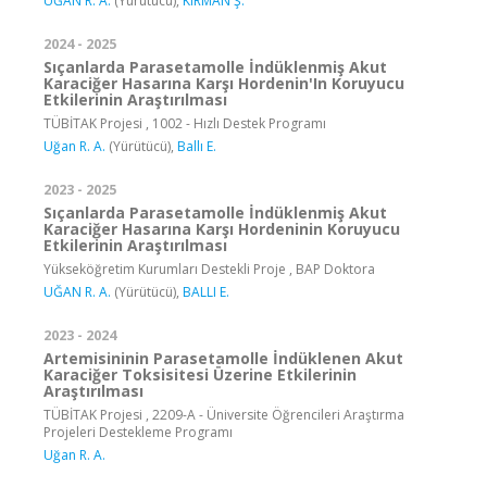
UĞAN R. A.
(Yürütücü),
KIRMAN Ş.
2024 - 2025
Sıçanlarda Parasetamolle İndüklenmiş Akut
Karaciğer Hasarına Karşı Hordenin'In Koruyucu
Etkilerinin Araştırılması
TÜBİTAK Projesi , 1002 - Hızlı Destek Programı
Uğan R. A.
(Yürütücü),
Ballı E.
2023 - 2025
Sıçanlarda Parasetamolle İndüklenmiş Akut
Karaciğer Hasarına Karşı Hordeninin Koruyucu
Etkilerinin Araştırılması
Yükseköğretim Kurumları Destekli Proje , BAP Doktora
UĞAN R. A.
(Yürütücü),
BALLI E.
2023 - 2024
Artemisininin Parasetamolle İndüklenen Akut
Karaciğer Toksisitesi Üzerine Etkilerinin
Araştırılması
TÜBİTAK Projesi , 2209-A - Üniversite Öğrencileri Araştırma
Projeleri Destekleme Programı
Uğan R. A.