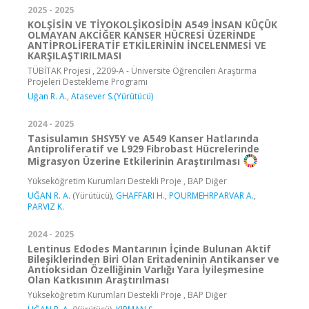
2025 - 2025
KOLŞİSİN VE TİYOKOLŞİKOSİDİN A549 İNSAN KÜÇÜK
OLMAYAN AKCİĞER KANSER HÜCRESİ ÜZERİNDE
ANTİPROLİFERATİF ETKİLERİNİN İNCELENMESİ VE
KARŞILAŞTIRILMASI
TÜBİTAK Projesi , 2209-A - Üniversite Öğrencileri Araştırma
Projeleri Destekleme Programı
Uğan R. A.
,
Atasever S.(Yürütücü)
2024 - 2025
Tasisulamın SHSY5Y ve A549 Kanser Hatlarında
Antiproliferatif ve L929 Fibrobast Hücrelerinde
Migrasyon Üzerine Etkilerinin Araştırılması
Yükseköğretim Kurumları Destekli Proje , BAP Diğer
UĞAN R. A.
(Yürütücü),
GHAFFARI H.
,
POURMEHRPARVAR A.
,
PARVIZ K.
2024 - 2025
Lentinus Edodes Mantarının İçinde Bulunan Aktif
Bileşiklerinden Biri Olan Eritadeninin Antikanser ve
Antioksidan Özelliğinin Varlığı Yara İyileşmesine
Olan Katkısının Araştırılması
Yükseköğretim Kurumları Destekli Proje , BAP Diğer