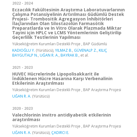
2022 - 2024
Eczacılık Fakültesinin Araştırma Laboratuvarlarının
Çalışma Potansiyelinin Artırılması Güdümlü Destek
Projesi- Trombositik Agregasyon İnhibitörleri
İlaçlarından Olan Silostazolün Farmasötik
Preparatlarda ve In Vitro Olarak Plazmada Miktar
Tayini için HPLC ve LCMS Yöntemlerinin Geliştirilip
Geçerlilik Testlerinin Yapılması
Yükseköğretim Kurumları Destekli Proje , BAP Güdümlü
KADIOĞLU Y.
(Yürütücü),
YILMAZ B.
,
GÜVENALP Z.
,
KILIÇ
BAYGUTALP N.
,
UĞAN R. A.
,
BAYRAK B.
, et al.
2021 - 2023
HUVEC Hücrelerinde Lipopolisakkarit ile
İndüklenen Hücre Hasarına Karşı Verbenalinin
Etkilerinin Araştırılması
Yükseköğretim Kurumları Destekli Proje , BAP Araştırma Projesi
UĞAN R. A.
(Yürütücü)
2020 - 2023
Valechlorinin invitro antidiyabetik etkilerinin
araştırılması
Yükseköğretim Kurumları Destekli Proje , BAP Araştırma Projesi
UĞAN R. A.
(Yürütücü),
ÇADIRCI E.