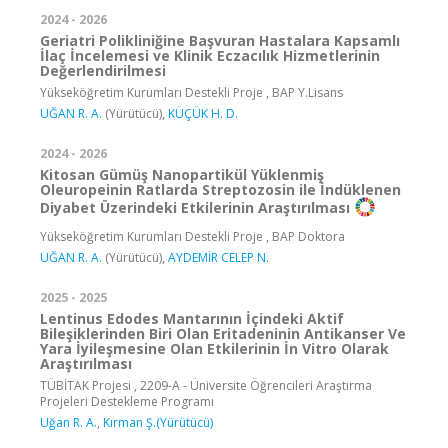
2024 - 2026
Geriatri Polikliniğine Başvuran Hastalara Kapsamlı
İlaç İncelemesi ve Klinik Eczacılık Hizmetlerinin
Değerlendirilmesi
Yükseköğretim Kurumları Destekli Proje , BAP Y.Lisans
UĞAN R. A.
(Yürütücü),
KÜÇÜK H. D.
2024 - 2026
Kitosan Gümüş Nanopartikül Yüklenmiş
Oleuropeinin Ratlarda Streptozosin ile İndüklenen
Diyabet Üzerindeki Etkilerinin Araştırılması
Yükseköğretim Kurumları Destekli Proje , BAP Doktora
UĞAN R. A.
(Yürütücü),
AYDEMİR CELEP N.
2025 - 2025
Lentinus Edodes Mantarının İçindeki Aktif
Bileşiklerinden Biri Olan Eritadeninin Antikanser Ve
Yara İyileşmesine Olan Etkilerinin İn Vitro Olarak
Araştırılması
TÜBİTAK Projesi , 2209-A - Üniversite Öğrencileri Araştırma
Projeleri Destekleme Programı
Uğan R. A.
,
Kırman Ş.(Yürütücü)