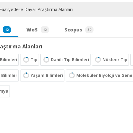
aaliyetlere Dayalı Araştırma Alanları
WoS
Scopus
12
12
30
aştırma Alanları
Bilimleri
Tıp
Dahili Tıp Bilimleri
Nükleer Tıp
Bilimler
Yaşam Bilimleri
Moleküler Biyoloji ve Gene
imya