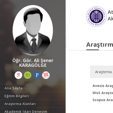
At
A
Araştırm
Öğr. Gör. Ali Şener
KARAGÖLGE
Araştırma 
Avesis Araş
Ana Sayfa
WoS Araştı
Eğitim Bilgileri
Scopus Araş
Araştırma Alanları
Akademik İdari Deneyim