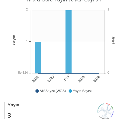
1
2
Yayın
Atıf
1
0
5e-324
2023
2024
2026
2022
2025
Atıf Sayısı (WOS)
Yayın Sayısı
Yayın
3