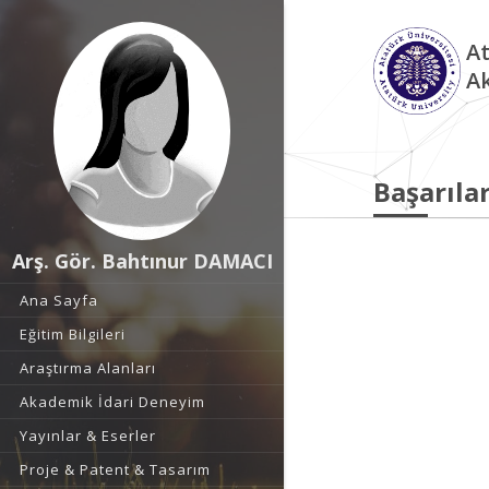
At
A
Başarılar
Arş. Gör. Bahtınur DAMACI
Ana Sayfa
Eğitim Bilgileri
Araştırma Alanları
Akademik İdari Deneyim
Yayınlar & Eserler
Proje & Patent & Tasarım