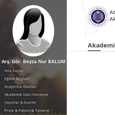
At
A
Akademi
Arş. Gör. Beyza Nur BALUM
Ana Sayfa
Eğitim Bilgileri
Araştırma Alanları
Akademik İdari Deneyim
Yayınlar & Eserler
Proje & Patent & Tasarım