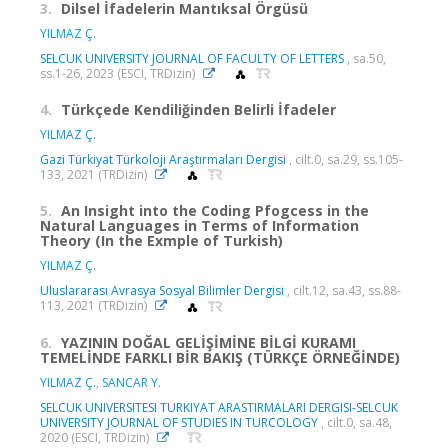
3.
Dilsel İfadelerin Mantıksal Örgüsü
YILMAZ Ç.
SELCUK UNIVERSITY JOURNAL OF FACULTY OF LETTERS
, sa.50,
ss.1-26, 2023 (ESCI, TRDizin)
4.
Türkçede Kendiliğinden Belirli İfadeler
YILMAZ Ç.
Gazi Türkiyat Türkoloji Araştırmaları Dergisi
, cilt.0, sa.29, ss.105-
133, 2021 (TRDizin)
5.
An Insight into the Coding Pfogcess in the
Natural Languages in Terms of Information
Theory (In the Exmple of Turkish)
YILMAZ Ç.
Uluslararası Avrasya Sosyal Bilimler Dergisi
, cilt.12, sa.43, ss.88-
113, 2021 (TRDizin)
6.
YAZININ DOĞAL GELİŞİMİNE BİLGİ KURAMI
TEMELİNDE FARKLI BİR BAKIŞ (TÜRKÇE ÖRNEĞİNDE)
YILMAZ Ç.
,
SANCAR Y.
SELCUK UNIVERSITESI TURKIYAT ARASTIRMALARI DERGISI-SELCUK
UNIVERSITY JOURNAL OF STUDIES IN TURCOLOGY
, cilt.0, sa.48,
2020 (ESCI, TRDizin)