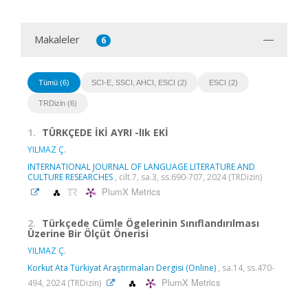
Makaleler
6
Tümü (6)
SCI-E, SSCI, AHCI, ESCI (2)
ESCI (2)
TRDizin (6)
1.
TÜRKÇEDE İKİ AYRI -lIk EKİ
YILMAZ Ç.
INTERNATIONAL JOURNAL OF LANGUAGE LITERATURE AND
CULTURE RESEARCHES
, cilt.7, sa.3, ss.690-707, 2024 (TRDizin)
PlumX Metrics
2.
Türkçede Cümle Ögelerinin Sınıflandırılması
Üzerine Bir Ölçüt Önerisi
YILMAZ Ç.
Korkut Ata Türkiyat Araştırmaları Dergisi (Online)
, sa.14, ss.470-
PlumX Metrics
494, 2024 (TRDizin)