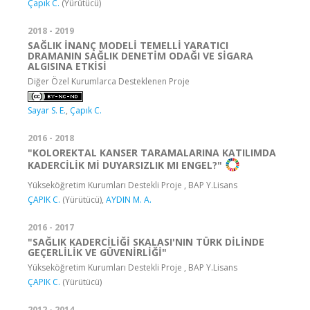
Çapık C.
(Yürütücü)
2018 - 2019
SAĞLIK İNANÇ MODELİ TEMELLİ YARATICI
DRAMANIN SAĞLIK DENETİM ODAĞI VE SİGARA
ALGISINA ETKİSİ
Diğer Özel Kurumlarca Desteklenen Proje
Sayar S. E.
,
Çapık C.
2016 - 2018
"KOLOREKTAL KANSER TARAMALARINA KATILIMDA
KADERCİLİK Mİ DUYARSIZLIK MI ENGEL?"
Yükseköğretim Kurumları Destekli Proje , BAP Y.Lisans
ÇAPIK C.
(Yürütücü),
AYDIN M. A.
2016 - 2017
"SAĞLIK KADERCİLİĞİ SKALASI'NIN TÜRK DİLİNDE
GEÇERLİLİK VE GÜVENİRLİĞİ"
Yükseköğretim Kurumları Destekli Proje , BAP Y.Lisans
ÇAPIK C.
(Yürütücü)
2012 - 2014