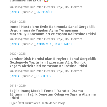
Etkililiklerine Etkisi
Yükseköğretim Kurumları Destekli Proje , BAP Doktora
ÇAPIK C.
(Yürütücü),
SARPDAĞI Y.
2021 - 2023
İnmeli Hastaların Evde Bakımında Sanal Gerçeklik
Uygulaması ile Yapılan Ayna Terapisinin
MotorDuyu Kazanımları ve Yaşam Kalitesine Etkisi
Yükseköğretim Kurumları Destekli Proje , BAP Doktora
ÇAPIK C.
(Yürütücü),
AYDIN M. A.
,
BAYGUTALP F.
2020 - 2023
Lomber Disk Hernisi olan Bireylere Sanal Gerçeklik
Gözlüğüyle Yaptırılan Egzersizin Ağrı, Günlük
Yaşam Aktiviteleri ve Yaşam Kalitesine Etkisi
Yükseköğretim Kurumları Destekli Proje , BAP Doktora
ÇAPIK C.
(Yürütücü),
BUZTEPE S.
2018 - 2020
Sağlık İnanç Modeli Temelli Yaratıcı Drama
Eğitiminin Sağlık Denetim Odağı ve Sigara Algısına
Etkisi
Diğer Özel Kurumlarca Desteklenen Proje