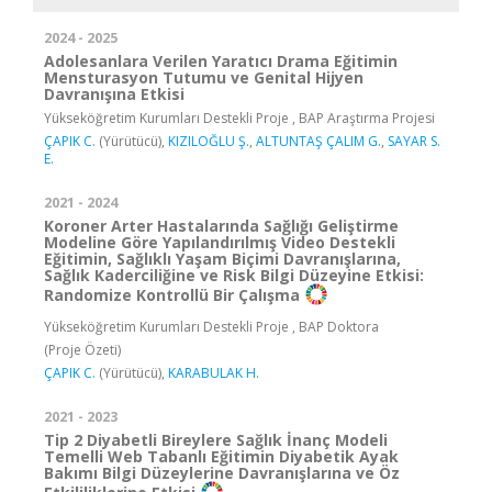
2024 - 2025
Adolesanlara Verilen Yaratıcı Drama Eğitimin
Mensturasyon Tutumu ve Genital Hijyen
Davranışına Etkisi
Yükseköğretim Kurumları Destekli Proje , BAP Araştırma Projesi
ÇAPIK C.
(Yürütücü),
KIZILOĞLU Ş.
,
ALTUNTAŞ ÇALIM G.
,
SAYAR S.
E.
2021 - 2024
Koroner Arter Hastalarında Sağlığı Geliştirme
Modeline Göre Yapılandırılmış Video Destekli
Eğitimin, Sağlıklı Yaşam Biçimi Davranışlarına,
Sağlık Kaderciliğine ve Risk Bilgi Düzeyine Etkisi:
Randomize Kontrollü Bir Çalışma
Yükseköğretim Kurumları Destekli Proje , BAP Doktora
(Proje Özeti)
ÇAPIK C.
(Yürütücü),
KARABULAK H.
2021 - 2023
Tip 2 Diyabetli Bireylere Sağlık İnanç Modeli
Temelli Web Tabanlı Eğitimin Diyabetik Ayak
Bakımı Bilgi Düzeylerine Davranışlarına ve Öz