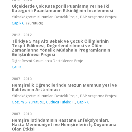
Ölçeklerde Çok Kategorili Puanlama Yerine İki
Kategorili Puanlamanın Etkinliğinin İncelenmesi
Yükseköğretim Kurumları Destekli Proje , BAP Araştırma Projesi
Çapık C.
(Yürütücü)
2012 - 2012
Türkiye 5 Yaş Altı Bebek ve Çocuk Ölümlerinin
Tespit Edilmesi, Değerlendirilmesi ve Ölüm
Zamanlarına Yönelik Müdahale Programlarının
Geliştirilmesi Projesi
Diğer Resmi Kurumlarca Desteklenen Proje
ÇAPIK C.
2007 - 2010
Hemşirelik Öğrencilerinde Mezun Memnuniyeti ve
Kalitesinin Arttırılması
Yükseköğretim Kurumları Destekli Proje , BAP Araştırma Projesi
Gözüm S.(Yürütücü)
,
Güdücü Tüfekci F.
,
Çapık C.
2007 - 2010
Hemşire İstihdamının Hastane Enfeksiyonları,
Hasta Memnuniyeti ve Hemşirelerin İş Doyumuna
Olan Etkisi