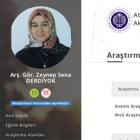
At
A
Araştırm
Arş. Gör. Zeynep Sena
DERDİYOK
Araştırma 
Araştırmacı kurumdan ayrılmıştır
Avesis Araş
WoS Araştı
Ana Sayfa
Eğitim Bilgileri
Araştırma Alanları