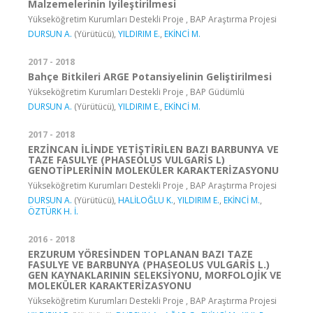
Malzemelerinin İyileştirilmesi
Yükseköğretim Kurumları Destekli Proje , BAP Araştırma Projesi
DURSUN A.
(Yürütücü),
YILDIRIM E.
,
EKİNCİ M.
2017 - 2018
Bahçe Bitkileri ARGE Potansiyelinin Geliştirilmesi
Yükseköğretim Kurumları Destekli Proje , BAP Güdümlü
DURSUN A.
(Yürütücü),
YILDIRIM E.
,
EKİNCİ M.
2017 - 2018
ERZİNCAN İLİNDE YETİŞTİRİLEN BAZI BARBUNYA VE
TAZE FASULYE (PHASEOLUS VULGARİS L)
GENOTİPLERİNİN MOLEKÜLER KARAKTERİZASYONU
Yükseköğretim Kurumları Destekli Proje , BAP Araştırma Projesi
DURSUN A.
(Yürütücü),
HALİLOĞLU K.
,
YILDIRIM E.
,
EKİNCİ M.
,
ÖZTÜRK H. İ.
2016 - 2018
ERZURUM YÖRESİNDEN TOPLANAN BAZI TAZE
FASULYE VE BARBUNYA (PHASEOLUS VULGARİS L.)
GEN KAYNAKLARININ SELEKSİYONU, MORFOLOJİK VE
MOLEKÜLER KARAKTERİZASYONU
Yükseköğretim Kurumları Destekli Proje , BAP Araştırma Projesi