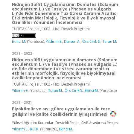
Hidrojen Sülfit Uygulamasının Domates (Solanum
esculentum L.) ve Fasulye (Phaseolus vulgaris
L.)'de Fide Döneminde Tuz Stresi Zararını Azaltıcı
Etkilerinin Morfolojik, Fizyolojik ve Biyokimyasal
Özellikler Yönünden İncelenmesi
TÜBİTAK Projesi , 1002 - Hızlı Destek Programı
Ekinci M.
(Yürütücü),
Yıldırım E.
,
Dursun A.
,
Örs Cırık S.
,
Turan M.
2021 - 2022
Hidrojen sülfit uygulamasının domates (Solanum
esculentum L.) ve fasulye (Phaseolus vulgaris L.)
de fide döneminde tuz stresi zararını azaltıcı
etkilerinin morfolojik, fizyolojik ve biyokimyasal
özellikler yönünden incelenmesi
TÜBİTAK Projesi , 1002 - Hızlı Destek Programı
Yıldırım E.
(Yürütücü),
Turan M.
,
Örs Cırık S.
,
Ekinci M.
(Yürütücü)
2021 - 2021
Biyokömür ve sıvı gübre uygulamaları ile tere
gelişimi ve kalite özelliklerinin iyileştirilmesi
Yükseköğretim Kurumları Destekli Proje , BAP Araştırma Projesi
Yıldırım E.
,
Kul R.
(Yürütücü),
Ekinci M.