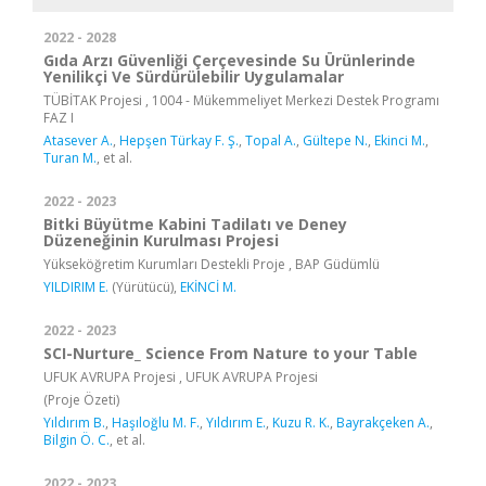
2022 - 2028
Gıda Arzı Güvenliği Çerçevesinde Su Ürünlerinde
Yenilikçi Ve Sürdürülebilir Uygulamalar
TÜBİTAK Projesi , 1004 - Mükemmeliyet Merkezi Destek Programı
FAZ I
Atasever A.
,
Hepşen Türkay F. Ş.
,
Topal A.
,
Gültepe N.
,
Ekinci M.
,
Turan M.
, et al.
2022 - 2023
Bitki Büyütme Kabini Tadilatı ve Deney
Düzeneğinin Kurulması Projesi
Yükseköğretim Kurumları Destekli Proje , BAP Güdümlü
YILDIRIM E.
(Yürütücü),
EKİNCİ M.
2022 - 2023
SCI-Nurture_ Science From Nature to your Table
UFUK AVRUPA Projesi , UFUK AVRUPA Projesi
(Proje Özeti)
Yıldırım B.
,
Haşıloğlu M. F.
,
Yıldırım E.
,
Kuzu R. K.
,
Bayrakçeken A.
,
Bilgin Ö. C.
, et al.
2022 - 2023