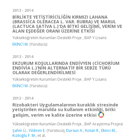
2013 - 2014
BİRLİKTE YETİŞTİRİCİLİĞİN KIRMIZI LAHANA
(BRASSİCA OLERACEA L. VAR. RUBRA) VE MARUL
(LACTUCA SATİVA L.)'DA BİTKİ GELİŞİMİ, VERİM VE
ALAN EŞDEĞER ORANI ÜZERİNE ETKİSİ
Yükseköğretim Kurumları Destekli Proje , BAP Y.Lisans
EKİNCİ M.
(Yürütücü)
2013 - 2014
ERZURUM KOŞULLARINDA ENDİVYEN (CİCHORİUM
ENDİVİA L.)’NİN ALTERNATİF BİR SEBZE TÜRÜ
OLARAK DEĞERLENDİRİLMESİ
Yükseköğretim Kurumları Destekli Proje , BAP Y.Lisans
EKİNCİ M.
(Yürütücü)
2012 - 2014
Rizobakteri Uygulamalarının kuraklık stresinde
yetiştirilen marulda su kullanım etkinliği, bitki
gelişim, verim ve kalite üzerine etkisi
Yükseköğretim Kurumları Destekli Proje , BAP Araştırma Projesi
Şahin Ü.
,
Yıldırım E.
(Yürütücü),
Dursun A.
,
Kotan R.
,
Ekinci M.
,
Kızıloğlu F. M.
, et al.