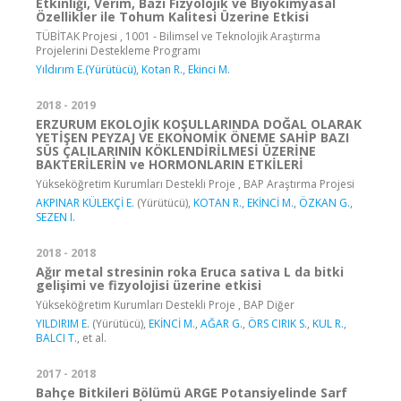
Etkinliği, Verim, Bazı Fizyolojik ve Biyokimyasal
Özellikler ile Tohum Kalitesi Üzerine Etkisi
TÜBİTAK Projesi , 1001 - Bilimsel ve Teknolojik Araştırma
Projelerini Destekleme Programı
Yıldırım E.(Yürütücü)
,
Kotan R.
,
Ekinci M.
2018 - 2019
ERZURUM EKOLOJİK KOŞULLARINDA DOĞAL OLARAK
YETİŞEN PEYZAJ VE EKONOMİK ÖNEME SAHİP BAZI
SÜS ÇALILARININ KÖKLENDİRİLMESİ ÜZERİNE
BAKTERİLERİN ve HORMONLARIN ETKİLERİ
Yükseköğretim Kurumları Destekli Proje , BAP Araştırma Projesi
AKPINAR KÜLEKÇİ E.
(Yürütücü),
KOTAN R.
,
EKİNCİ M.
,
ÖZKAN G.
,
SEZEN I.
2018 - 2018
Ağır metal stresinin roka Eruca sativa L da bitki
gelişimi ve fizyolojisi üzerine etkisi
Yükseköğretim Kurumları Destekli Proje , BAP Diğer
YILDIRIM E.
(Yürütücü),
EKİNCİ M.
,
AĞAR G.
,
ÖRS CIRIK S.
,
KUL R.
,
BALCI T.
, et al.
2017 - 2018
Bahçe Bitkileri Bölümü ARGE Potansiyelinde Sarf