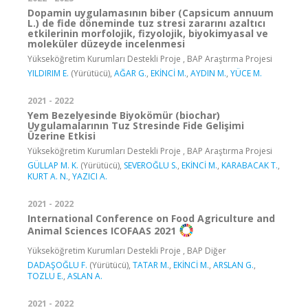
Dopamin uygulamasının biber (Capsicum annuum
L.) de fide döneminde tuz stresi zararını azaltıcı
etkilerinin morfolojik, fizyolojik, biyokimyasal ve
moleküler düzeyde incelenmesi
Yükseköğretim Kurumları Destekli Proje , BAP Araştırma Projesi
YILDIRIM E.
(Yürütücü),
AĞAR G.
,
EKİNCİ M.
,
AYDIN M.
,
YÜCE M.
2021 - 2022
Yem Bezelyesinde Biyokömür (biochar)
Uygulamalarının Tuz Stresinde Fide Gelişimi
Üzerine Etkisi
Yükseköğretim Kurumları Destekli Proje , BAP Araştırma Projesi
GÜLLAP M. K.
(Yürütücü),
SEVEROĞLU S.
,
EKİNCİ M.
,
KARABACAK T.
,
KURT A. N.
,
YAZICI A.
2021 - 2022
International Conference on Food Agriculture and
Animal Sciences ICOFAAS 2021
Yükseköğretim Kurumları Destekli Proje , BAP Diğer
DADAŞOĞLU F.
(Yürütücü),
TATAR M.
,
EKİNCİ M.
,
ARSLAN G.
,
TOZLU E.
,
ASLAN A.
2021 - 2022