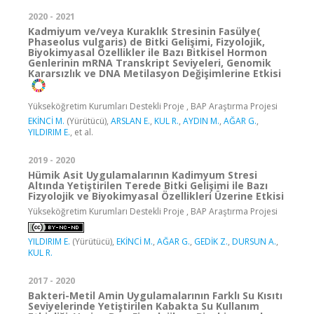
2020 - 2021
Kadmiyum ve/veya Kuraklık Stresinin Fasülye(
Phaseolus vulgaris) de Bitki Gelişimi, Fizyolojik,
Biyokimyasal Özellikler ile Bazı Bitkisel Hormon
Genlerinin mRNA Transkript Seviyeleri, Genomik
Kararsızlık ve DNA Metilasyon Değişimlerine Etkisi
Yükseköğretim Kurumları Destekli Proje , BAP Araştırma Projesi
EKİNCİ M.
(Yürütücü),
ARSLAN E.
,
KUL R.
,
AYDIN M.
,
AĞAR G.
,
YILDIRIM E.
, et al.
2019 - 2020
Hümik Asit Uygulamalarının Kadimyum Stresi
Altında Yetiştirilen Terede Bitki Gelişimi ile Bazı
Fizyolojik ve Biyokimyasal Özellikleri Üzerine Etkisi
Yükseköğretim Kurumları Destekli Proje , BAP Araştırma Projesi
YILDIRIM E.
(Yürütücü),
EKİNCİ M.
,
AĞAR G.
,
GEDİK Z.
,
DURSUN A.
,
KUL R.
2017 - 2020
Bakteri-Metil Amin Uygulamalarının Farklı Su Kısıtı
Seviyelerinde Yetiştirilen Kabakta Su Kullanım