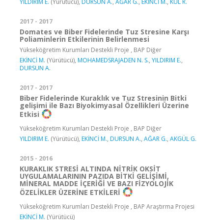
YILDIRIM E.
(Yürütücü),
DURSUN A.
,
AĞAR G.
,
EKİNCİ M.
,
KUL R.
2017 - 2017
Domates ve Biber Fidelerinde Tuz Stresine Karşı
Poliaminlerin Etkilerinin Belirlenmesi
Yükseköğretim Kurumları Destekli Proje , BAP Diğer
EKİNCİ M.
(Yürütücü),
MOHAMEDSRAJADEN N. S.
,
YILDIRIM E.
,
DURSUN A.
2017 - 2017
Biber Fidelerinde Kuraklık ve Tuz Stresinin Bitki
gelişimi ile Bazı Biyokimyasal Özellikleri Üzerine
Etkisi
Yükseköğretim Kurumları Destekli Proje , BAP Diğer
YILDIRIM E.
(Yürütücü),
EKİNCİ M.
,
DURSUN A.
,
AĞAR G.
,
AKGÜL G.
2015 - 2016
KURAKLIK STRESİ ALTINDA NİTRİK OKSİT
UYGULAMALARININ PAZIDA BİTKİ GELİŞİMİ,
MİNERAL MADDE İÇERİĞİ VE BAZI FİZYOLOJİK
ÖZELİKLER ÜZERİNE ETKİLERİ
Yükseköğretim Kurumları Destekli Proje , BAP Araştırma Projesi
EKİNCİ M.
(Yürütücü)