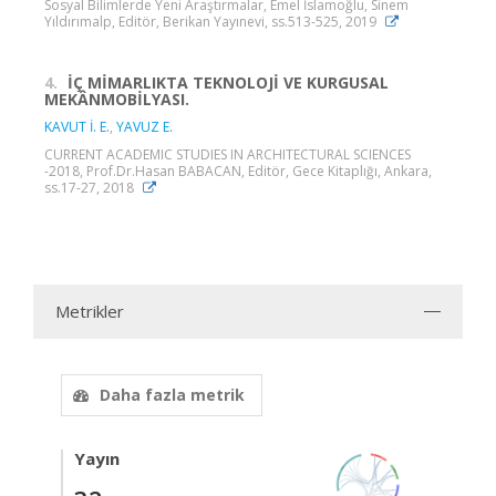
Sosyal Bilimlerde Yeni Araştırmalar, Emel İslamoğlu, Sinem
Yıldırımalp, Editör, Berikan Yayınevi, ss.513-525, 2019
4.
İÇ MİMARLIKTA TEKNOLOJİ VE KURGUSAL
MEKÂNMOBİLYASI.
KAVUT İ. E.
,
YAVUZ E.
CURRENT ACADEMIC STUDIES IN ARCHITECTURAL SCIENCES
-2018, Prof.Dr.Hasan BABACAN, Editör, Gece Kitaplığı, Ankara,
ss.17-27, 2018
Metrikler
Daha fazla metrik
Yayın