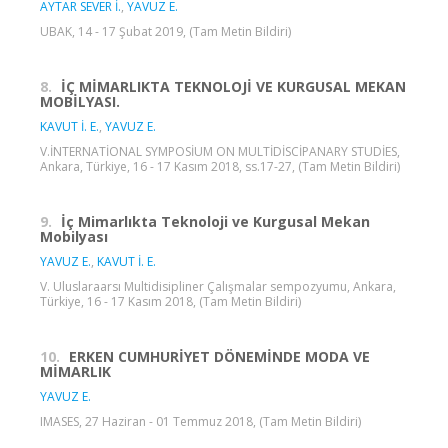
AYTAR SEVER İ.
,
YAVUZ E.
UBAK, 14 - 17 Şubat 2019, (Tam Metin Bildiri)
8.
İÇ MİMARLIKTA TEKNOLOJİ VE KURGUSAL MEKAN
MOBİLYASI.
KAVUT İ. E.
,
YAVUZ E.
V.İNTERNATİONAL SYMPOSİUM ON MULTİDİSCİPANARY STUDİES,
Ankara, Türkiye, 16 - 17 Kasım 2018, ss.17-27, (Tam Metin Bildiri)
9.
İç Mimarlıkta Teknoloji ve Kurgusal Mekan
Mobilyası
YAVUZ E.
,
KAVUT İ. E.
V. Uluslaraarsı Multidisipliner Çalışmalar sempozyumu, Ankara,
Türkiye, 16 - 17 Kasım 2018, (Tam Metin Bildiri)
10.
ERKEN CUMHURİYET DÖNEMİNDE MODA VE
MİMARLIK
YAVUZ E.
IMASES, 27 Haziran - 01 Temmuz 2018, (Tam Metin Bildiri)