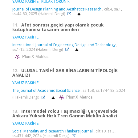
YAVUZ PAKİH E.
,
KULAK TORUN F.
Journal of Design Planning and Aesthetics Research
, cilt.4, sa.1,
ss.44-60, 2025 (Hakemli Dergi)
11.
Afet sonrası geçici yapı olarak çocuk
kütüphanesi tasarım önerileri
YAVUZ PAKİH E.
International Journal of Engineering Design and Technology
,
ss.1-12, 2024 (Hakemli Dergi)
PlumX Metrics
12.
ULUSAL TARİHİ GAR BİNALARININ TİPOLOJİK
ANALİZİ
YAVUZ PAKİH E.
The Journal of Academic Social Science
, sa.158, ss.174-183, 2024
PlumX Metrics
(Hakemli Dergi)
13.
İntermodel Yolcu Taşımacılığı Çerçevesinde
Ankara Yüksek Hızlı Tren Garının Mekân Analizi
YAVUZ PAKİH E.
Social Mentalıty and Research Thinkers Journal
, cilt.10, sa.3,
ss.431-442, 2024 (Hakemli Dergi)