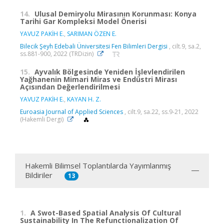
14.
Ulusal Demiryolu Mirasının Korunması: Konya
Tarihi Gar Kompleksi Model Önerisi
YAVUZ PAKİH E.
,
SARIMAN ÖZEN E.
Bilecik Şeyh Edebali Üniversitesi Fen Bilimleri Dergisi
, cilt.9, sa.2,
ss.881-900, 2022 (TRDizin)
15.
Ayvalık Bölgesinde Yeniden İşlevlendirilen
Yağhanenin Mimari Miras ve Endüstri Mirası
Açısından Değerlendirilmesi
YAVUZ PAKİH E.
,
KAYAN H. Z.
Euroasia Journal of Applied Sciences
, cilt.9, sa.22, ss.9-21, 2022
(Hakemli Dergi)
Hakemli Bilimsel Toplantılarda Yayımlanmış
Bildiriler
13
1.
A Swot-Based Spatial Analysis Of Cultural
Sustainability In The Refunctionalization Of