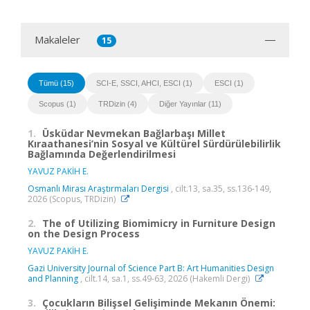
Makaleler
15
Tümü (15)
SCI-E, SSCI, AHCI, ESCI (1)
ESCI (1)
Scopus (1)
TRDizin (4)
Diğer Yayınlar (11)
1.
Üsküdar Nevmekan Bağlarbaşı Millet
Kıraathanesi’nin Sosyal ve Kültürel Sürdürülebilirlik
Bağlamında Değerlendirilmesi
YAVUZ PAKİH E.
Osmanlı Mirası Araştırmaları Dergisi
, cilt.13, sa.35, ss.136-149,
2026 (Scopus, TRDizin)
2.
The of Utilizing Biomimicry in Furniture Design
on the Design Process
YAVUZ PAKİH E.
Gazi University Journal of Science Part B: Art Humanities Design
and Planning
, cilt.14, sa.1, ss.49-63, 2026 (Hakemli Dergi)
3.
Çocukların Bilişsel Gelişiminde Mekanın Önemi: