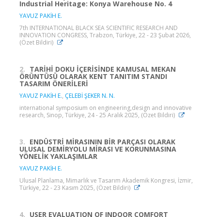
Industrial Heritage: Konya Warehouse No. 4
YAVUZ PAKİH E.
7th INTERNATIONAL BLACK SEA SCIENTIFIC RESEARCH AND
INNOVATION CONGRESS, Trabzon, Türkiye, 22 - 23 Şubat 2026,
(Özet Bildiri)
2.
TARİHİ DOKU İÇERİSİNDE KAMUSAL MEKAN
ÖRÜNTÜSÜ OLARAK KENT TANITIM STANDI
TASARIM ÖNERİLERİ
YAVUZ PAKİH E.
,
ÇELEBİ ŞEKER N. N.
international symposium on engineering,design and innovative
research, Sinop, Türkiye, 24 - 25 Aralık 2025, (Özet Bildiri)
3.
ENDÜSTRİ MİRASININ BİR PARÇASI OLARAK
ULUSAL DEMİRYOLU MİRASI VE KORUNMASINA
YÖNELİK YAKLAŞIMLAR
YAVUZ PAKİH E.
Ulusal Planlama, Mimarlık ve Tasarım Akademik Kongresi, İzmir,
Türkiye, 22 - 23 Kasım 2025, (Özet Bildiri)
4.
USER EVALUATION OF INDOOR COMFORT