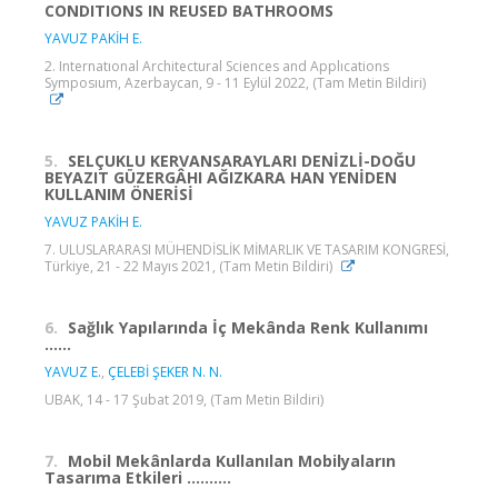
CONDITIONS IN REUSED BATHROOMS
YAVUZ PAKİH E.
2. Internatıonal Architectural Sciences and Applıcations
Symposıum, Azerbaycan, 9 - 11 Eylül 2022, (Tam Metin Bildiri)
5.
SELÇUKLU KERVANSARAYLARI DENİZLİ-DOĞU
BEYAZIT GÜZERGÂHI AĞIZKARA HAN YENİDEN
KULLANIM ÖNERİSİ
YAVUZ PAKİH E.
7. ULUSLARARASI MÜHENDİSLİK MİMARLIK VE TASARIM KONGRESİ,
Türkiye, 21 - 22 Mayıs 2021, (Tam Metin Bildiri)
6.
Sağlık Yapılarında İç Mekânda Renk Kullanımı
......
YAVUZ E.
,
ÇELEBİ ŞEKER N. N.
UBAK, 14 - 17 Şubat 2019, (Tam Metin Bildiri)
7.
Mobil Mekânlarda Kullanılan Mobilyaların
Tasarıma Etkileri ..........