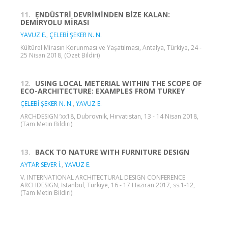
11.
ENDÜSTRİ DEVRİMİNDEN BİZE KALAN:
DEMİRYOLU MİRASI
YAVUZ E.
,
ÇELEBİ ŞEKER N. N.
Kültürel Mirasın Korunması ve Yaşatılması, Antalya, Türkiye, 24 -
25 Nisan 2018, (Özet Bildiri)
12.
USING LOCAL METERIAL WITHIN THE SCOPE OF
ECO-ARCHITECTURE: EXAMPLES FROM TURKEY
ÇELEBİ ŞEKER N. N.
,
YAVUZ E.
ARCHDESIGN ’xx18, Dubrovnik, Hırvatistan, 13 - 14 Nisan 2018,
(Tam Metin Bildiri)
13.
BACK TO NATURE WITH FURNITURE DESIGN
AYTAR SEVER İ.
,
YAVUZ E.
V. INTERNATIONAL ARCHITECTURAL DESIGN CONFERENCE
ARCHDESIGN, İstanbul, Türkiye, 16 - 17 Haziran 2017, ss.1-12,
(Tam Metin Bildiri)