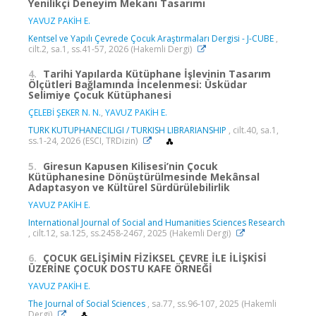
Yenilikçi Deneyim Mekanı Tasarımı
YAVUZ PAKİH E.
Kentsel ve Yapılı Çevrede Çocuk Araştırmaları Dergisi - J-CUBE
,
cilt.2, sa.1, ss.41-57, 2026 (Hakemli Dergi)
4.
Tarihi Yapılarda Kütüphane İşlevinin Tasarım
Ölçütleri Bağlamında İncelenmesi: Üsküdar
Selimiye Çocuk Kütüphanesi
ÇELEBİ ŞEKER N. N.
,
YAVUZ PAKİH E.
TURK KUTUPHANECILIGI / TURKISH LIBRARIANSHIP
, cilt.40, sa.1,
ss.1-24, 2026 (ESCI, TRDizin)
5.
Giresun Kapusen Kilisesi’nin Çocuk
Kütüphanesine Dönüştürülmesinde Mekânsal
Adaptasyon ve Kültürel Sürdürülebilirlik
YAVUZ PAKİH E.
International Journal of Social and Humanities Sciences Research
, cilt.12, sa.125, ss.2458-2467, 2025 (Hakemli Dergi)
6.
ÇOCUK GELİŞİMİN FİZİKSEL ÇEVRE İLE İLİŞKİSİ
ÜZERİNE ÇOCUK DOSTU KAFE ÖRNEĞİ
YAVUZ PAKİH E.
The Journal of Social Sciences
, sa.77, ss.96-107, 2025 (Hakemli
Dergi)