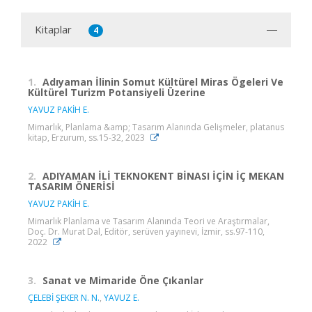
Kitaplar
4
1.
Adıyaman İlinin Somut Kültürel Miras Ögeleri Ve
Kültürel Turizm Potansiyeli Üzerine
YAVUZ PAKİH E.
Mimarlık, Planlama &amp; Tasarım Alanında Gelişmeler, platanus
kitap, Erzurum, ss.15-32, 2023
2.
ADIYAMAN İLİ TEKNOKENT BİNASI İÇİN İÇ MEKAN
TASARIM ÖNERİSİ
YAVUZ PAKİH E.
Mimarlık Planlama ve Tasarım Alanında Teori ve Araştırmalar,
Doç. Dr. Murat Dal, Editör, serüven yayınevi, İzmir, ss.97-110,
2022
3.
Sanat ve Mimaride Öne Çıkanlar
ÇELEBİ ŞEKER N. N.
,
YAVUZ E.