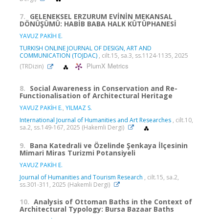
7.
GELENEKSEL ERZURUM EVİNİN MEKANSAL
DÖNÜŞÜMÜ: HABİB BABA HALK KÜTÜPHANESİ
YAVUZ PAKİH E.
TURKISH ONLINE JOURNAL OF DESIGN, ART AND
COMMUNICATION (TOJDAC)
, cilt.15, sa.3, ss.1124-1135, 2025
PlumX Metrics
(TRDizin)
8.
Social Awareness in Conservation and Re-
Functionalisation of Architectural Heritage
YAVUZ PAKİH E.
,
YILMAZ S.
International Journal of Humanities and Art Researches
, cilt.10,
sa.2, ss.149-167, 2025 (Hakemli Dergi)
9.
Bana Katedrali ve Özelinde Şenkaya İlçesinin
Mimari Miras Turizmi Potansiyeli
YAVUZ PAKİH E.
Journal of Humanities and Tourism Research
, cilt.15, sa.2,
ss.301-311, 2025 (Hakemli Dergi)
10.
Analysis of Ottoman Baths in the Context of
Architectural Typology: Bursa Bazaar Baths