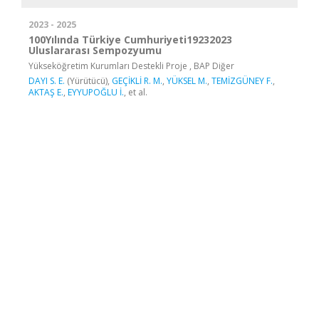
2023 - 2025
100Yılında Türkiye Cumhuriyeti19232023
Uluslararası Sempozyumu
Yükseköğretim Kurumları Destekli Proje , BAP Diğer
DAYI S. E.
(Yürütücü),
GEÇİKLİ R. M.
,
YÜKSEL M.
,
TEMİZGÜNEY F.
,
AKTAŞ E.
,
EYYUPOĞLU İ.
, et al.