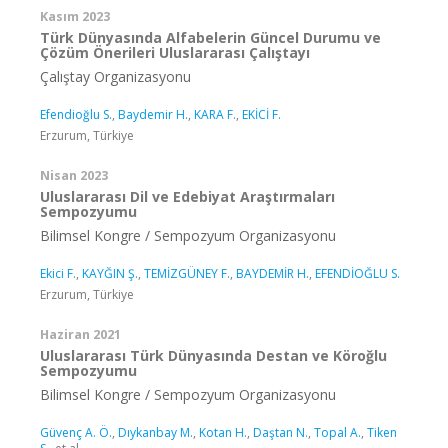
Kasım 2023
Türk Dünyasında Alfabelerin Güncel Durumu ve
Çözüm Önerileri Uluslararası Çalıştayı
Çalıştay Organizasyonu
Efendioğlu S.
,
Baydemir H.
,
KARA F.
,
EKİCİ F.
Erzurum, Türkiye
Nisan 2023
Uluslararası Dil ve Edebiyat Araştırmaları
Sempozyumu
Bilimsel Kongre / Sempozyum Organizasyonu
Ekici F.
,
KAYĞIN Ş.
,
TEMİZGÜNEY F.
,
BAYDEMİR H.
,
EFENDİOĞLU S.
Erzurum, Türkiye
Haziran 2021
Uluslararası Türk Dünyasında Destan ve Köroğlu
Sempozyumu
Bilimsel Kongre / Sempozyum Organizasyonu
Güvenç A. Ö.
,
Dıykanbay M.
,
Kotan H.
,
Daştan N.
,
Topal A.
,
Tiken