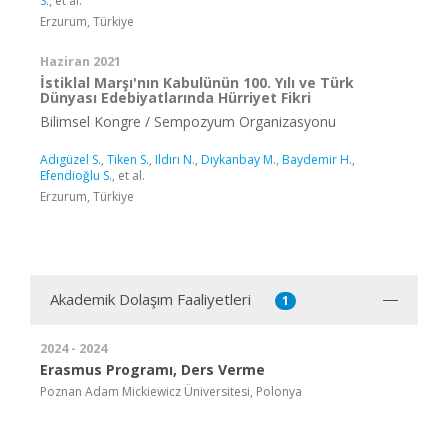
S.
, et al.
Erzurum, Türkiye
Haziran 2021
İstiklal Marşı'nın Kabulünün 100. Yılı ve Türk
Dünyası Edebiyatlarında Hürriyet Fikri
Bilimsel Kongre / Sempozyum Organizasyonu
Adıgüzel S.
,
Tiken S.
,
Ildırı N.
,
Dıykanbay M.
,
Baydemir H.
,
Efendioğlu S.
, et al.
Erzurum, Türkiye
Akademik Dolaşım Faaliyetleri
1
2024 - 2024
Erasmus Programı, Ders Verme
Poznan Adam Mickiewicz Üniversitesi, Polonya