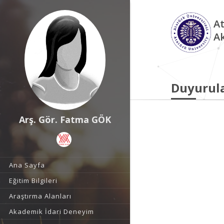
At
A
Duyurul
Arş. Gör. Fatma GÖK
Ana Sayfa
Eğitim Bilgileri
Araştırma Alanları
Akademik İdari Deneyim