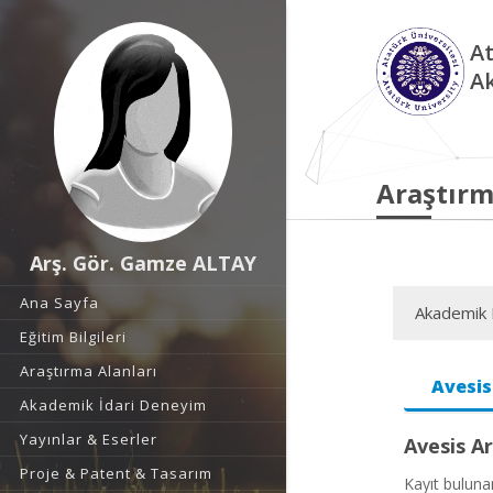
At
A
Araştırm
Arş. Gör. Gamze ALTAY
Ana Sayfa
Akademik F
Eğitim Bilgileri
Araştırma Alanları
Avesis
Akademik İdari Deneyim
Yayınlar & Eserler
Avesis Ar
Proje & Patent & Tasarım
Kayıt bulun