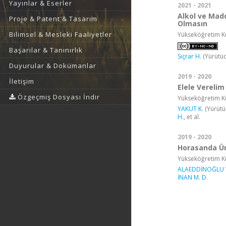
Yayınlar & Eserler
2021 - 2021
Alkol ve Mad
Proje & Patent & Tasarım
Olmasın
Bilimsel & Mesleki Faaliyetler
Yükseköğretim Ku
Başarılar & Tanınırlık
Sıçrar H.
(Yürütüc
Duyurular & Dokümanlar
2019 - 2020
İletişim
Elele Verelim
Özgeçmiş Dosyası İndir
Yükseköğretim Ku
YAKUT K.
(Yürütü
H.
, et al.
2019 - 2020
Horasanda Üm
Yükseköğretim Ku
ALAEDDİNOĞLU 
İNAN M. D.