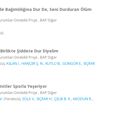
de Bağımlılığına Dur De, Seni Durduran Ölüm
rumları Destekli Proje , BAP Diğer
ü)
 Birlikte Şiddete Dur Diyelim
rumları Destekli Proje , BAP Diğer
cü),
ASLAN İ.
,
HANÇER Ş. N.
,
KUTLU B.
,
GÜNGÖR E.
,
SIÇRAR
itler Sporla Yeşeriyor
rumları Destekli Proje , BAP Diğer
V.
(Yürütücü),
SOLA V.
,
SIÇRAR H.
,
ÇELİK B. K.
,
AKODUN R.
,