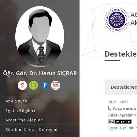
At
A
Destekle
Öğr. Gör. Dr. Harun SIÇRAR
Desteklenen
Ana Sayfa
2021 - 2021
İş Yaşamında
Eğitim Bilgileri
Yükseköğretim Ku
Araştırma Alanları
Sıçrar H.
(Yürütüc
Akademik İdari Deneyim