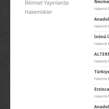
Bilimsel Yayınlarda
Necmett
Hakemli B
Hakemlikler
Anadolu
Hakemli B
İnönü Ü
Hakemli B
ALTER
Hakemli B
Türkiye
Hakemli B
Erzinca
Hakemli B
Anadolu