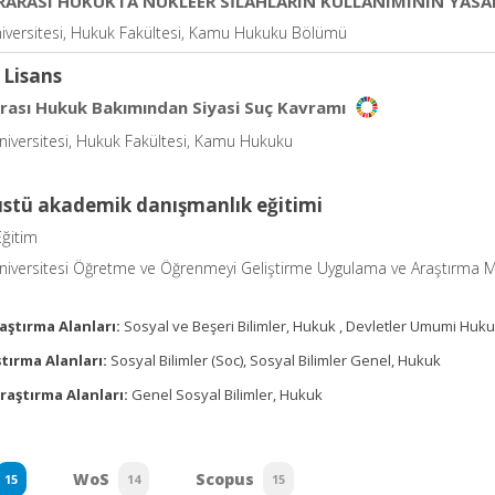
RARASI HUKUKTA NÜKLEER SİLAHLARIN KULLANIMININ YAS
iversitesi, Hukuk Fakültesi, Kamu Hukuku Bölümü
 Lisans
arası Hukuk Bakımından Siyasi Suç Kavramı
niversitesi, Hukuk Fakültesi, Kamu Hukuku
üstü akademik danışmanlık eğitimi
Eğitim
niversitesi Öğretme ve Öğrenmeyi Geliştirme Uygulama ve Araştırma M
aştırma Alanları:
Sosyal ve Beşeri Bilimler, Hukuk , Devletler Umumi Huk
tırma Alanları:
Sosyal Bilimler (Soc), Sosyal Bilimler Genel, Hukuk
raştırma Alanları:
Genel Sosyal Bilimler, Hukuk
WoS
Scopus
15
14
15