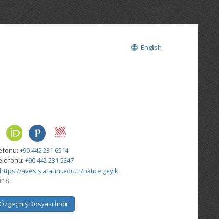
English
lefonu:
+90 442 231 6514
elefonu:
+90 442 231 5347
https://avesis.atauni.edu.tr/hatice.geyik
318
Özgeçmiş Dosyası İndir