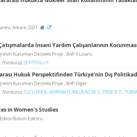
lararası Hukukta Nükleer Silah Kullanımının Yasakl
.
yınevi, Ankara, 2021
 Çatışmalarda İnsani Yardım Çalışanlarının Korunmas
retim Kurumları Destekli Proje , BAP Y.Lisans
.
(Yürütücü),
SEYİTOĞLU F.
arası Hukuk Perspektifinden Türkiye'nin Dış Politikad
retim Kurumları Destekli Proje , BAP Diğer
.
(Yürütücü),
SUCU YER K.
,
BAYRAM DUMLUDAĞ M. S.
,
ERGE R. E.
,
TÜRKA
es in Women's Studies
 Editör/Bölüm Editörü