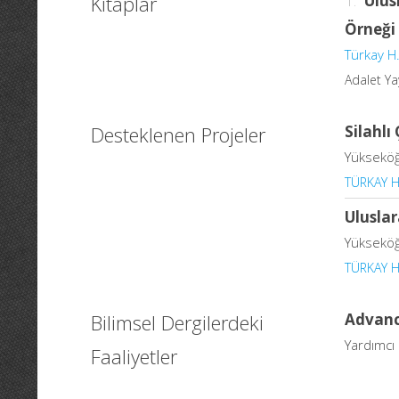
Kitaplar
1.
Ulus
Örneği
Türkay H
Adalet Ya
Desteklenen Projeler
Silahlı
Yükseköğ
TÜRKAY H
Uluslar
Yükseköğ
TÜRKAY H
Bilimsel Dergilerdeki
Advanc
Yardımcı
Faaliyetler