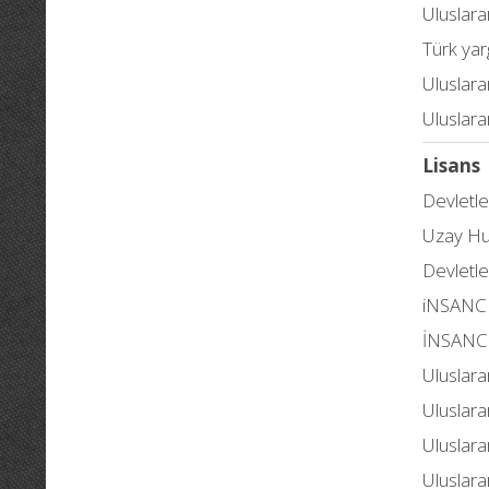
Uluslara
Türk yar
Uluslara
Uluslara
Lisans
Devletl
Uzay H
Devletl
iNSANC
İNSANC
Uluslar
Uluslara
Uluslar
Uluslara