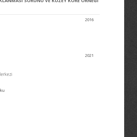
AKLANMASI SORUNU VE KUZEY KORE ÖRNEĞİ
2016
2021
erkezi
uku