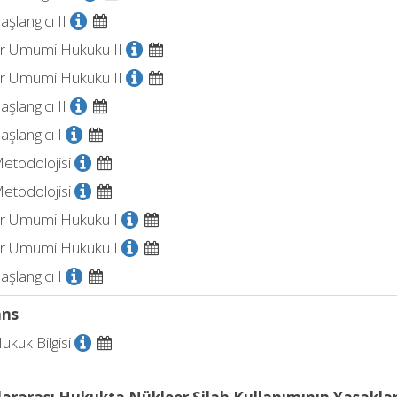
şlangıcı II
er Umumi Hukuku II
er Umumi Hukuku II
şlangıcı II
şlangıcı I
etodolojisi
etodolojisi
er Umumi Hukuku I
er Umumi Hukuku I
şlangıcı I
ans
kuk Bilgisi