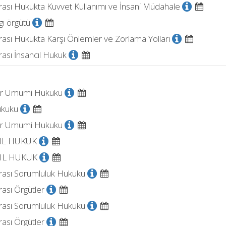
rası Hukukta Kuvvet Kullanımı ve İnsani Müdahale
gı örgütü
rası Hukukta Karşı Önlemler ve Zorlama Yolları
rası İnsancıl Hukuk
er Umumi Hukuku
ukuku
er Umumi Hukuku
IL HUKUK
IL HUKUK
arası Sorumluluk Hukuku
rası Örgütler
arası Sorumluluk Hukuku
rası Örgütler