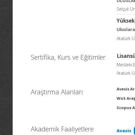
ULUSLA
Selçuk Ün
Yüksek
Uluslar
Atatürk Ü
Sertifika, Kurs ve Eğitimler
Lisans
Mesleki 
Atatürk Ü
Avesis Ar
Araştırma Alanları
WoS Araş
Scopus A
Akademik Faaliyetlere
Avesis