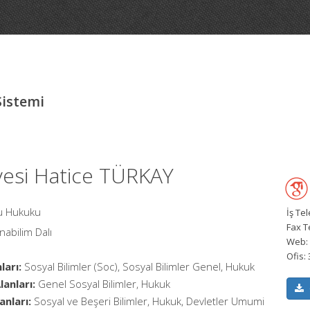
Sistemi
yesi Hatice TÜRKAY
mu Hukuku
İş Te
Fax T
nabilim Dalı
Web:
Ofis:
ları:
Sosyal Bilimler (Soc), Sosyal Bilimler Genel, Hukuk
anları:
Genel Sosyal Bilimler, Hukuk
anları:
Sosyal ve Beşeri Bilimler, Hukuk, Devletler Umumi