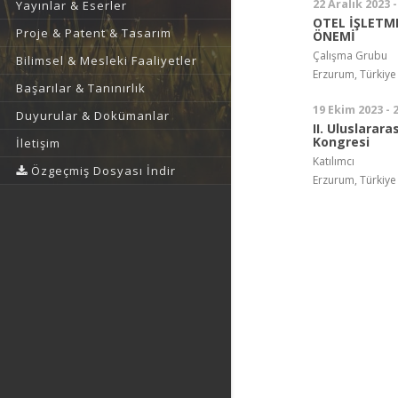
22 Aralık 2023 -
Yayınlar & Eserler
OTEL İŞLETM
Proje & Patent & Tasarım
ÖNEMİ
Çalışma Grubu
Bilimsel & Mesleki Faaliyetler
Erzurum, Türkiye
Başarılar & Tanınırlık
19 Ekim 2023 - 
Duyurular & Dokümanlar
II. Uluslarara
Kongresi
İletişim
Katılımcı
Özgeçmiş Dosyası İndir
Erzurum, Türkiye